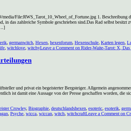
/media/File:RWS_Tarot_10_Wheel_of_Fortune.jpg 1. Beschreibung der 
d, in das zahlreiche Symbole geschrieben sind.Das Rad selbst besitzt 
[…]
erik
,
germanwitch
,
Hexen
,
hexenforum
,
Hexenschule
,
Karten legen
,
L
ife
,
witchlove
,
witchy
Leave a Comment
on Rider-Waite-Tarot: X, Das 
urteilungen
hriftsteller und privat ein begeisterter Bergsteiger. Allgemein angenom
ich ist damit eine Aussage von der Presse geschaffen worden, die sich
eister Crowley
,
Biographie
,
deutschlandshexen
,
esoteric
,
esoterik
,
germ
agan
,
Psyche
,
wicca
,
wiccan
,
witch
,
witchcraft
Leave a Comment
on Cro