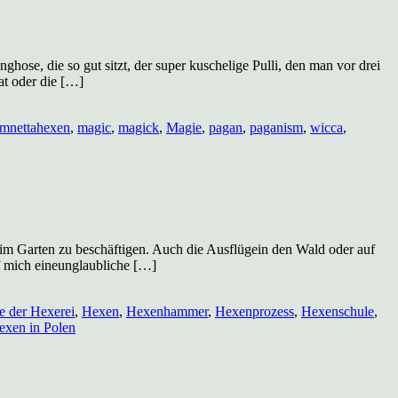
ose, die so gut sitzt, der super kuschelige Pulli, den man vor drei
at oder die […]
mnettahexen
,
magic
,
magick
,
Magie
,
pagan
,
paganism
,
wicca
,
g im Garten zu beschäftigen. Auch die Ausflügein den Wald oder auf
f mich eineunglaubliche […]
e der Hexerei
,
Hexen
,
Hexenhammer
,
Hexenprozess
,
Hexenschule
,
xen in Polen