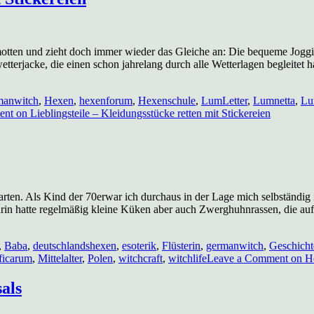
tten und zieht doch immer wieder das Gleiche an: Die bequeme Joggingh
rjacke, die einen schon jahrelang durch alle Wetterlagen begleitet h
manwitch
,
Hexen
,
hexenforum
,
Hexenschule
,
LumLetter
,
Lumnetta
,
Lu
ent
on Lieblingsteile – Kleidungsstücke retten mit Stickereien
Garten. Als Kind der 70erwar ich durchaus in der Lage mich selbständi
arin hatte regelmäßig kleine Küken aber auch Zwerghuhnrassen, die au
,
Baba
,
deutschlandshexen
,
esoterik
,
Flüsterin
,
germanwitch
,
Geschicht
ficarum
,
Mittelalter
,
Polen
,
witchcraft
,
witchlife
Leave a Comment
on He
als