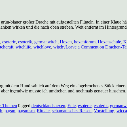
ün-blauer großer Drache mit aufgestellten Flügeln. In einer Klaue hält
anken wirken und die nach oben streben. Weit entfernt im Hintergrund
,
esoteric
,
esoterik
,
germanwitch
,
Hexen
,
hexenforum
,
Hexenschule
,
K
tchcraft
,
witchlife
,
witchlove
,
witchy
Leave a Comment
on Drachen-Taro
g mit dem Hund sah ich auf dem Weg ein abgebrochenes Stück einer al
ter, aber irgendwie musste ich umdrehen und nochmals genauer hinsehen
e Themen
Tagged
deutschlandshexen
,
Ente
,
esoteric
,
esoterik
,
germanwi
ch
,
pagan
,
paganism
,
Rituale
,
schamanisches Reisen
,
Vorstellung
,
wicca