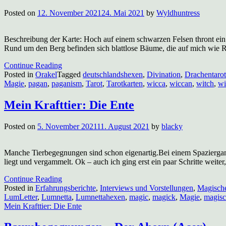
Posted on
12. November 2021
24. Mai 2021
by
Wyldhuntress
Beschreibung der Karte: Hoch auf einem schwarzen Felsen thront ein gr
Rund um den Berg befinden sich blattlose Bäume, die auf mich wie R
Continue Reading
Posted in
Orakel
Tagged
deutschlandshexen
,
Divination
,
Drachentarot
Magie
,
pagan
,
paganism
,
Tarot
,
Tarotkarten
,
wicca
,
wiccan
,
witch
,
wi
Mein Krafttier: Die Ente
Posted on
5. November 2021
11. August 2021
by
blacky
Manche Tierbegegnungen sind schon eigenartig.Bei einem Spaziergan
liegt und vergammelt. Ok – auch ich ging erst ein paar Schritte wei
Continue Reading
Posted in
Erfahrungsberichte
,
Interviews und Vorstellungen
,
Magisch
LumLetter
,
Lumnetta
,
Lumnettahexen
,
magic
,
magick
,
Magie
,
magis
Mein Krafttier: Die Ente