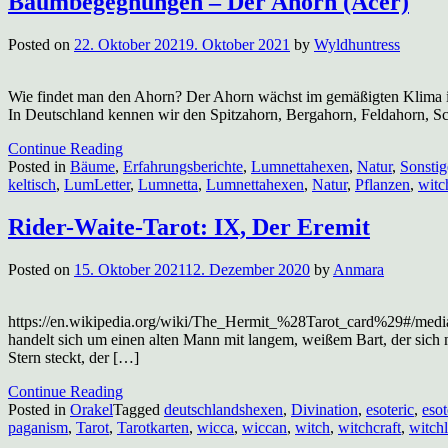
Baumbegegnungen – Der Ahorn (Acer)
Posted on
22. Oktober 2021
9. Oktober 2021
by
Wyldhuntress
Wie findet man den Ahorn? Der Ahorn wächst im gemäßigten Klima in 
In Deutschland kennen wir den Spitzahorn, Bergahorn, Feldahorn, Sc
Continue Reading
Posted in
Bäume
,
Erfahrungsberichte
,
Lumnettahexen
,
Natur
,
Sonstig
keltisch
,
LumLetter
,
Lumnetta
,
Lumnettahexen
,
Natur
,
Pflanzen
,
witc
Rider-Waite-Tarot: IX, Der Eremit
Posted on
15. Oktober 2021
12. Dezember 2020
by
Anmara
https://en.wikipedia.org/wiki/The_Hermit_%28Tarot_card%29#/media/
handelt sich um einen alten Mann mit langem, weißem Bart, der sich 
Stern steckt, der […]
Continue Reading
Posted in
Orakel
Tagged
deutschlandshexen
,
Divination
,
esoteric
,
esot
paganism
,
Tarot
,
Tarotkarten
,
wicca
,
wiccan
,
witch
,
witchcraft
,
witchl