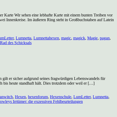
Karte Wir sehen eine lebhafte Karte mit einem bunten Treiben vor
zwei Innenkreise. Im äußeren Ring steht in Großbuchstaben auf Latein
umLetter
,
Lumnetta
,
Lumnettahexen
,
magic
,
magick
,
Magie
,
pagan
,
Rad des Schicksals
men gilt er sicher aufgrund seines fragwürdigen Lebenswandels für
 bis heute standhaft hält. Dies trotzdem oder weil er […]
anwitch
,
Hexen
,
hexenforum
,
Hexenschule
,
LumLetter
,
Lumnetta
,
wleys Irrtümer: die exzessiven Fehlbeurteilungen