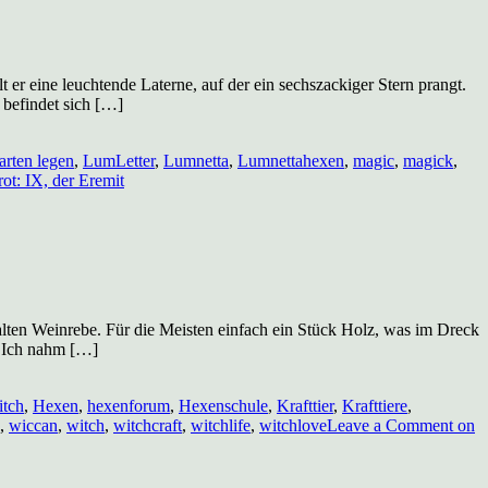
 er eine leuchtende Laterne, auf der ein sechszackiger Stern prangt.
 befindet sich […]
arten legen
,
LumLetter
,
Lumnetta
,
Lumnettahexen
,
magic
,
magick
,
t: IX, der Eremit
ten Weinrebe. Für die Meisten einfach ein Stück Holz, was im Dreck
. Ich nahm […]
tch
,
Hexen
,
hexenforum
,
Hexenschule
,
Krafttier
,
Krafttiere
,
,
wiccan
,
witch
,
witchcraft
,
witchlife
,
witchlove
Leave a Comment
on