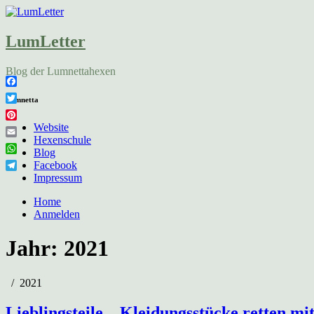
LumLetter
Blog der Lumnettahexen
Facebook
Lumnetta
Twitter
Pinterest
Website
Hexenschule
Email
Blog
WhatsApp
Facebook
Telegram
Impressum
Home
Anmelden
Jahr:
2021
2021
Lieblingsteile – Kleidungsstücke retten mi