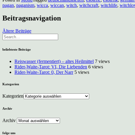
pagan
,
paganism
,
wicca
,
wiccan
,
witch
,
witchcraft
,
witchlife
,
witchlo
Beitragsnavigation
Ältere Beiträge
beliebteste Beiträge
Reiswasser (fermentiert) – altes Heilmittel
7 views
Rider-Waite-Tarot: VI, Die Liebenden
6 views
Rider-Waite-Tarot: 0, Der Narr
5 views
Kategorien
Kategorien
Archiv
Archiv
folge uns