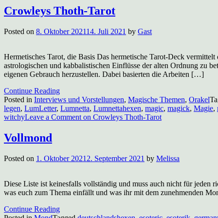
Crowleys Thoth-Tarot
Posted on
8. Oktober 2021
14. Juli 2021
by
Gast
Hermetisches Tarot, die Basis Das hermetische Tarot-Deck vermitt
astrologischen und kabbalistischen Einflüsse der alten Ordnung zu 
eigenen Gebrauch herzustellen. Dabei basierten die Arbeiten […]
Continue Reading
Posted in
Interviews und Vorstellungen
,
Magische Themen
,
Orakel
Ta
legen
,
LumLetter
,
Lumnetta
,
Lumnettahexen
,
magic
,
magick
,
Magie
,
witchy
Leave a Comment
on Crowleys Thoth-Tarot
Vollmond
Posted on
1. Oktober 2021
2. September 2021
by
Melissa
Diese Liste ist keinesfalls vollständig und muss auch nicht für jeden 
was euch zum Thema einfällt und was ihr mit dem zunehmenden Mon
Continue Reading
Posted in
Mond
Tagged
deutschlandshexen
,
esoteric
,
esoterik
,
german