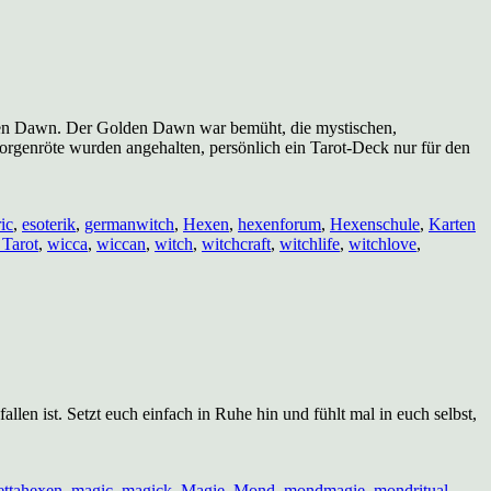
lden Dawn. Der Golden Dawn war bemüht, die mystischen,
orgenröte wurden angehalten, persönlich ein Tarot-Deck nur für den
ic
,
esoterik
,
germanwitch
,
Hexen
,
hexenforum
,
Hexenschule
,
Karten
 Tarot
,
wicca
,
wiccan
,
witch
,
witchcraft
,
witchlife
,
witchlove
,
llen ist. Setzt euch einfach in Ruhe hin und fühlt mal in euch selbst,
ttahexen
,
magic
,
magick
,
Magie
,
Mond
,
mondmagie
,
mondritual
,