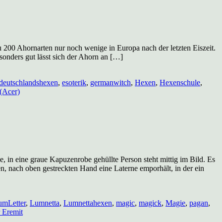
200 Ahornarten nur noch wenige in Europa nach der letzten Eiszeit.
onders gut lässt sich der Ahorn an […]
deutschlandshexen
,
esoterik
,
germanwitch
,
Hexen
,
Hexenschule
,
(Acer)
in eine graue Kapuzenrobe gehüllte Person steht mittig im Bild. Es
n, nach oben gestreckten Hand eine Laterne emporhält, in der ein
umLetter
,
Lumnetta
,
Lumnettahexen
,
magic
,
magick
,
Magie
,
pagan
,
 Eremit