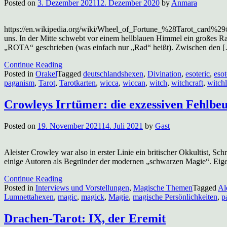
Posted on
3. Dezember 2021
12. Dezember 2020
by
Anmara
https://en.wikipedia.org/wiki/Wheel_of_Fortune_%28Tarot_card%29#
uns. In der Mitte schwebt vor einem hellblauen Himmel ein großes Ra
„ROTA“ geschrieben (was einfach nur „Rad“ heißt). Zwischen den 
Continue Reading
Posted in
Orakel
Tagged
deutschlandshexen
,
Divination
,
esoteric
,
esot
paganism
,
Tarot
,
Tarotkarten
,
wicca
,
wiccan
,
witch
,
witchcraft
,
witchl
Crowleys Irrtümer: die exzessiven Fehlbe
Posted on
19. November 2021
14. Juli 2021
by
Gast
Aleister Crowley war also in erster Linie ein britischer Okkultist, Sc
einige Autoren als Begründer der modernen „schwarzen Magie“. Eigentl
Continue Reading
Posted in
Interviews und Vorstellungen
,
Magische Themen
Tagged
Al
Lumnettahexen
,
magic
,
magick
,
Magie
,
magische Persönlichkeiten
,
p
Drachen-Tarot: IX, der Eremit