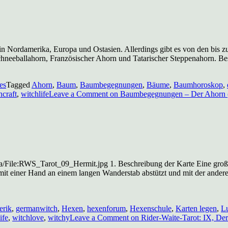
Nordamerika, Europa und Ostasien. Allerdings gibt es von den bis zu 
hneeballahorn, Französischer Ahorn und Tatarischer Steppenahorn. Bes
es
Tagged
Ahorn
,
Baum
,
Baumbegegnungen
,
Bäume
,
Baumhoroskop
,
hcraft
,
witchlife
Leave a Comment
on Baumbegegnungen – Der Ahorn 
File:RWS_Tarot_09_Hermit.jpg 1. Beschreibung der Karte Eine große, 
mit einer Hand an einem langen Wanderstab abstützt und mit der andere
erik
,
germanwitch
,
Hexen
,
hexenforum
,
Hexenschule
,
Karten legen
,
L
ife
,
witchlove
,
witchy
Leave a Comment
on Rider-Waite-Tarot: IX, Der