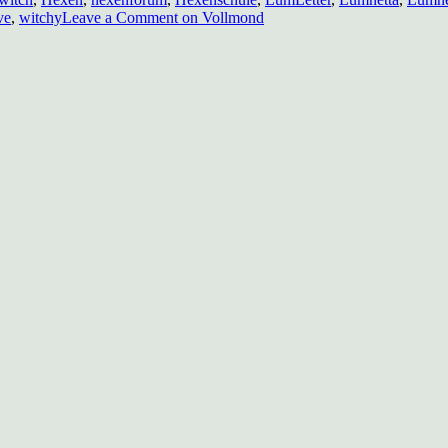
ve
,
witchy
Leave a Comment
on Vollmond