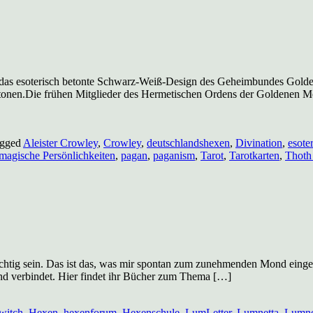
elt das esoterisch betonte Schwarz-Weiß-Design des Geheimbundes Go
betonen.Die frühen Mitglieder des Hermetischen Ordens der Goldenen M
gged
Aleister Crowley
,
Crowley
,
deutschlandshexen
,
Divination
,
esoter
magische Persönlichkeiten
,
pagan
,
paganism
,
Tarot
,
Tarotkarten
,
Thoth
richtig sein. Das ist das, was mir spontan zum zunehmenden Mond eingefa
d verbindet. Hier findet ihr Bücher zum Thema […]
witch
,
Hexen
,
hexenforum
,
Hexenschule
,
LumLetter
,
Lumnetta
,
Lumne