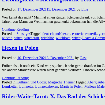
Posted on
17. Dezember 2021
15. Dezember 2021
by
Ellie
Wer kennt das nicht? Man hat einen ganzen Kleiderschrank voll Klamo
Jahren von Mama zu Weihnachten geschenkt bekommen hat, die Allwette
Continue Reading
Posted in
Sonstiges
Tagged
deutschlandshexen
,
esoteric
,
esoterik
,
ger
wiccan
,
witch
,
witchcraft
,
witchlife
,
witchlove
,
witchy
Leave a Comm
Hexen in Polen
Posted on
10. Dezember 2021
8. Dezember 2021
by
Gast
Früher als ich noch ein Kind war, spielte ich sehr gerne draußen im 
die andere Straßenseite waren nicht gänzlich verboten. UnsereNachb
Continue Reading
Posted in
Kulturen und Götter
,
Magische Themen
Tagged
Aberglaube
LumLetter
,
Lumnetta
,
Lumnettahexen
,
Magie in Polen
,
Malleus Male
Rider-Waite-Tarot: X, Das Rad des Schicks