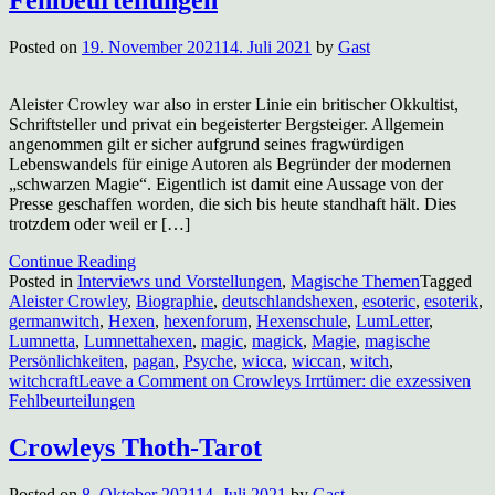
Fehlbeurteilungen
Posted on
19. November 2021
14. Juli 2021
by
Gast
Aleister Crowley war also in erster Linie ein britischer Okkultist,
Schriftsteller und privat ein begeisterter Bergsteiger. Allgemein
angenommen gilt er sicher aufgrund seines fragwürdigen
Lebenswandels für einige Autoren als Begründer der modernen
„schwarzen Magie“. Eigentlich ist damit eine Aussage von der
Presse geschaffen worden, die sich bis heute standhaft hält. Dies
trotzdem oder weil er […]
Continue Reading
Posted in
Interviews und Vorstellungen
,
Magische Themen
Tagged
Aleister Crowley
,
Biographie
,
deutschlandshexen
,
esoteric
,
esoterik
,
germanwitch
,
Hexen
,
hexenforum
,
Hexenschule
,
LumLetter
,
Lumnetta
,
Lumnettahexen
,
magic
,
magick
,
Magie
,
magische
Persönlichkeiten
,
pagan
,
Psyche
,
wicca
,
wiccan
,
witch
,
witchcraft
Leave a Comment
on Crowleys Irrtümer: die exzessiven
Fehlbeurteilungen
Crowleys Thoth-Tarot
Posted on
8. Oktober 2021
14. Juli 2021
by
Gast