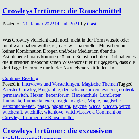
Crowleys Irrtümer: die Rauschmittel
Posted on
21. Januar 2022
14. Juli 2021
by
Gast
Was Crowley vielleicht auch noch nicht in der Form wusste oder
nicht wahr haben wollte, ist, dass wir materiellen Menschen mit
keiner Kombination Drogen und/oder Meditation über die
Astralebene hinaus kommen können. Selbst nach dem Tod halten es
die führenden theosophischen Wissenschaftler für gegeben, dass die
drei Tage Totenruhe nur in der Astralebene stattfinden. In […]
Continue Reading
Posted in
Interviews und Vorstellungen
,
Magische Themen
Tagged
Aleister Crowley
,
Biographie
,
deutschlandshexen
,
esoteric
,
esoterik
,
germanwitch
,
Hexen
,
hexenforum
,
Hexenschule
,
LumLetter
,
Lumnetta
,
Lumnettahexen
,
magic
,
magick
,
Magie
,
magische
Persönlichkeiten
,
pagan
,
paganism
,
Psyche
,
wicca
,
wiccan
,
witch
,
witchcraft
,
witchlife
,
witchlove
,
witchy
Leave a Comment
on
Crowleys Irrtümer: die Rauschmittel
Crowleys Irrtümer: die exzessiven