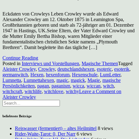
Eckdaten von Crowleys Leben Crowley wurde als Edward
Alexander Crowley am 12. Oktober 1875 in Leamington Spa,
Großbritannien geboren und starb als 72-jähriger am 01. Dezember
1947 in Hastings, UK.Seine Eltern, der Vater Edward Crowley und
die Mutter Emily Bertha Bishop, waren Mitglieder einer
fundamentalistischen christlichen Sekte namens „Plymouth
Brethren“. Damit begleitete ihn das tägliche […]
Continue Reading
Posted in
Interviews und Vorstellungen
,
Magische Themen
Tagged
Aleister Crowley
,
Crowley
,
deutschlandshexen
,
esoteric
,
esoterik
,
germanwitch
,
Hexen
,
hexenforum
,
Hexenschule
,
LumLetter
,
Lumnetta
,
Lumnettahexen
,
magic
,
magick
,
Magie
,
magische
Persönlichkeiten
,
pagan
,
paganism
,
wicca
,
wiccan
,
witch
,
witchcraft
,
witchlife
,
witchlove
,
witchy
Leave a Comment
on
Aleister Crowley
beliebteste Beiträge
Reiswasser (fermentiert) – altes Heilmittel
8 views
Rider-Waite-Tarot: 0, Der Narr
6 views