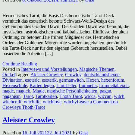
Hermetisches Tarot, die Basis Das hermetische Tarot-Deck
vermittelt das esoterisch betonte Schwarz-Weiß-Design des
Geheimbundes Golden Dawn. Der Golden Dawn war bemüht, die
mystischen, astrologischen und kabbalistischen Einflüsse der alten
Ordnung zu betonen.Die frühen Mitglieder des Hermetischen
Ordens der Goldenen Morgenröte wurden angehalten, persönlich
ein Tarot-Deck nur für den eigenen Gebrauch herzustellen. Dabei
basierten die Arbeiten […]
Continue Reading
Posted in
Interviews und Vorstellungen
,
Magische Themen
,
Orakel
Tagged
Aleister Crowley
,
Crowley
,
deutschlandshexen
,
Divination
,
esoteric
,
esoterik
,
germanwitch
,
Hexen
,
hexenforum
,
Hexenschule
,
Karten legen
,
LumLetter
,
Lumnetta
,
Lumnettahexen
,
magic
,
magick
,
Magie
,
magische Persönlichkeiten
,
pagan
,
paganism
,
Tarot
,
Tarotkarten
,
Thoth Tarot
,
wicca
,
wiccan
,
witch
,
witchcraft
,
witchlife
,
witchlove
,
witchy
Leave a Comment
on
Crowleys Thoth-Tarot
Aleister Crowley
Posted on
16. Juli 2021
22. Juli 2021
by
Gast