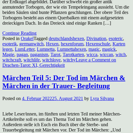
der Erdkugel abgebildet. Darüber schwebt ein großer antik
anmutender Torbogen, der wie ein Tempeleingang aussieht. Um die
beiden Säulen sind bunte Pflanzen geschlungen. Der obere Teil des
Torbogens besteht aus einem Querbalken mit einem aufgesetzten
dreieckigen Dach. In das Dreieck sind einige Ranken […]
Continue Reading
Posted in
Orakel
Tagged
deutschlandshexen
,
Divination
,
esoteric
,
esoterik
,
germanwitch
,
Hexen
,
hexenforum
,
Hexenschule
,
Karten
legen
,
LumLetter
,
Lumnetta
,
Lumnettahexen
,
magic
,
magick
,
Magie
,
pagan
,
paganism
,
Tarot
,
Tarotkarten
,
wicca
,
wiccan
,
witch
,
witchcraft
,
witchlife
,
witchlove
,
witchy
Leave a Comment
on
Drachen-Tarot: XI, Gerechtigkeit
Märchen Teil 5: Der Tod im Märchen &
Märchen in der Trauer- Begleitung
Posted on
4. Februar 2022
25. August 2021
by
Lyra Silvana
Liebe Leser/innen, im fünften und letzten Teil meiner Märchen-
Artikelreihe soll es um das Thema Tod im Märchen gehen.
Außerdem stelle ich Euch ein Buch über die Sterbe- und
Trauerbegleitung mit Märchen vor. Der Tod im Märchen: „Und