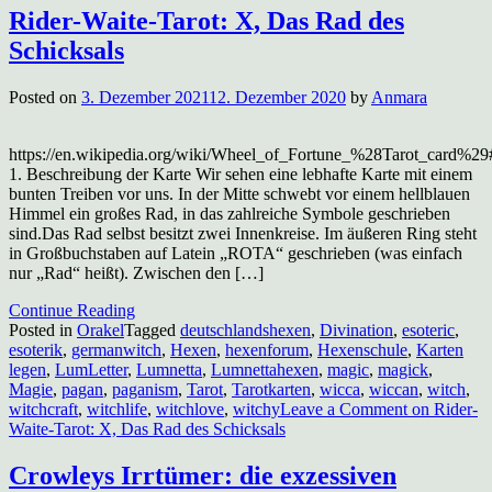
Rider-Waite-Tarot: X, Das Rad des
Schicksals
Posted on
3. Dezember 2021
12. Dezember 2020
by
Anmara
https://en.wikipedia.org/wiki/Wheel_of_Fortune_%28Tarot_card%2
1. Beschreibung der Karte Wir sehen eine lebhafte Karte mit einem
bunten Treiben vor uns. In der Mitte schwebt vor einem hellblauen
Himmel ein großes Rad, in das zahlreiche Symbole geschrieben
sind.Das Rad selbst besitzt zwei Innenkreise. Im äußeren Ring steht
in Großbuchstaben auf Latein „ROTA“ geschrieben (was einfach
nur „Rad“ heißt). Zwischen den […]
Continue Reading
Posted in
Orakel
Tagged
deutschlandshexen
,
Divination
,
esoteric
,
esoterik
,
germanwitch
,
Hexen
,
hexenforum
,
Hexenschule
,
Karten
legen
,
LumLetter
,
Lumnetta
,
Lumnettahexen
,
magic
,
magick
,
Magie
,
pagan
,
paganism
,
Tarot
,
Tarotkarten
,
wicca
,
wiccan
,
witch
,
witchcraft
,
witchlife
,
witchlove
,
witchy
Leave a Comment
on Rider-
Waite-Tarot: X, Das Rad des Schicksals
Crowleys Irrtümer: die exzessiven