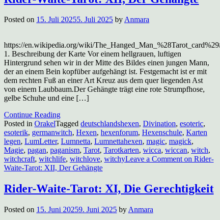
Posted on
15. Juli 2025
5. Juli 2025
by
Anmara
https://en.wikipedia.org/wiki/The_Hanged_Man_%28Tarot_card%2
1. Beschreibung der Karte Vor einem hellgrauen, luftigen
Hintergrund sehen wir in der Mitte des Bildes einen jungen Mann,
der an einem Bein kopfüber aufgehängt ist. Festgemacht ist er mit
dem rechten Fuß an einer Art Kreuz aus dem quer liegenden Ast
von einem Laubbaum.Der Gehängte trägt eine rote Strumpfhose,
gelbe Schuhe und eine […]
Continue Reading
Posted in
Orakel
Tagged
deutschlandshexen
,
Divination
,
esoteric
,
esoterik
,
germanwitch
,
Hexen
,
hexenforum
,
Hexenschule
,
Karten
legen
,
LumLetter
,
Lumnetta
,
Lumnettahexen
,
magic
,
magick
,
Magie
,
pagan
,
paganism
,
Tarot
,
Tarotkarten
,
wicca
,
wiccan
,
witch
,
witchcraft
,
witchlife
,
witchlove
,
witchy
Leave a Comment
on Rider-
Waite-Tarot: XII, Der Gehängte
Rider-Waite-Tarot: XI, Die Gerechtigkeit
Posted on
15. Juni 2025
9. Juni 2025
by
Anmara