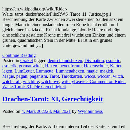
https://en.wikipedia.org/wiki/Rider-
Waite_tarot_deck#/media/File:RWS_Tarot_11_Justice.jpg 1.
Beschreibung der Karte Zwischen zwei steinernen Säulen sitzt ein
junger Mann in einer ausladenden roten Robe leicht erhöht und
gleich einer Justizia da. Er hat kinnlange, blonde Haare und trägt
eine schlicht gestaltete Krone mit drei wuchtigen Zinken und einem
grünen, quadratischen Stein in der Mitte. Er ist in ein grünes
Untergewand mit […]
Continue Reading
Posted in
Orakel
Tagged
deutschlandshexen
,
Divination
,
esoteric
,
esoterik
,
germanwitch
,
Hexen
,
hexenforum
,
Hexenschule
,
Karten
legen
,
LumLetter
,
Lumnetta
,
Lumnettahexen
,
magic
,
magick
,
Magie
,
pagan
,
paganism
,
Tarot
,
Tarotkarten
,
wicca
,
wiccan
,
witch
,
witchcraft
,
witchlife
,
witchlove
,
witchy
Leave a Comment
on Rider-
Waite-Tarot: XI, Die Gerechtigkeit
Drachen-Tarot: XI, Gerechtigkeit
Posted on
4. März 2022
28. Mai 2021
by
Wyldhuntress
Beschreibung der Karte: Auf dem unteren Teil der Karte ist ein Teil