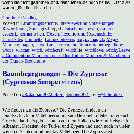
wenn sie nicht gestorben sind, dann leben sie noch heute.“ „Und sie
waren glücklich bis an ihr […]
Continue Reading
Posted in
Erfahrungsberichte
,
Interviews und Vorstellungen
,
Rezensionen
,
Sonstiges
Tagged
deutschlandshexen
,
esoteric
,
esoterik
,
germanwitch
,
Hexen
,
hexenforum
,
Hexenschule
,
LumLetter
,
Lumnetta
,
Lumnettahexen
,
magic
,
magick
,
Magie
,
Märchen
,
pagan
,
paganism
,
sterben
,
tod
,
trauer
,
trauerbegleitung
,
wicca
,
wiccan
,
witch
,
witchcraft
,
witchlife
,
witchlove
,
witchy
Leave
a Comment
on Märchen Teil 5: Der Tod im Märchen & Märchen in
der Trauer- Begleitung
Baumbegegnungen – Die Zypresse
(Cypressus Sempervirens)
Posted on
28. Januar 2022
24. September 2021
by
Wyldhuntress
Wie findet man die Zypresse? Die Zypresse findet man
hauptsächlich im Mittelmeerraum, zum Beispiel in Italien oder auch
Griechenland. Es gibt sie auch auf dem Balkan wie zum Beispiel in
Albanien, Kroatien, der Türkei und Zypern und auch noch in vielen
weiteren Staaten rund um das Mittelmeer. Die Zypresse ist