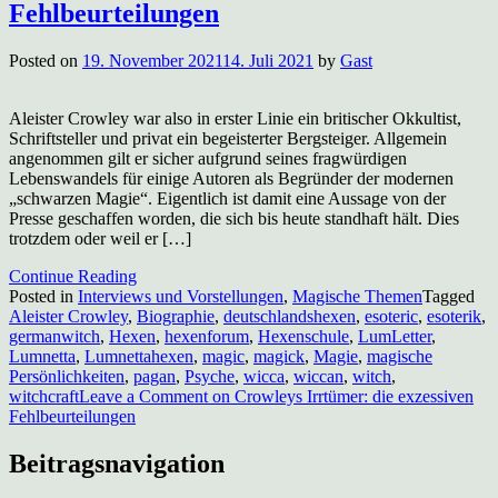
Fehlbeurteilungen
Posted on
19. November 2021
14. Juli 2021
by
Gast
Aleister Crowley war also in erster Linie ein britischer Okkultist,
Schriftsteller und privat ein begeisterter Bergsteiger. Allgemein
angenommen gilt er sicher aufgrund seines fragwürdigen
Lebenswandels für einige Autoren als Begründer der modernen
„schwarzen Magie“. Eigentlich ist damit eine Aussage von der
Presse geschaffen worden, die sich bis heute standhaft hält. Dies
trotzdem oder weil er […]
Continue Reading
Posted in
Interviews und Vorstellungen
,
Magische Themen
Tagged
Aleister Crowley
,
Biographie
,
deutschlandshexen
,
esoteric
,
esoterik
,
germanwitch
,
Hexen
,
hexenforum
,
Hexenschule
,
LumLetter
,
Lumnetta
,
Lumnettahexen
,
magic
,
magick
,
Magie
,
magische
Persönlichkeiten
,
pagan
,
Psyche
,
wicca
,
wiccan
,
witch
,
witchcraft
Leave a Comment
on Crowleys Irrtümer: die exzessiven
Fehlbeurteilungen
Beitragsnavigation