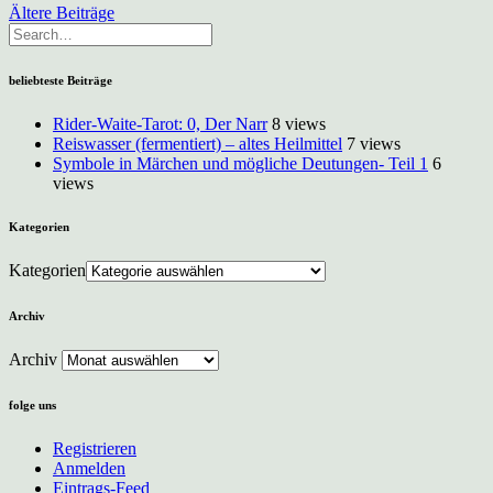
Ältere Beiträge
beliebteste Beiträge
Rider-Waite-Tarot: 0, Der Narr
8 views
Reiswasser (fermentiert) – altes Heilmittel
7 views
Symbole in Märchen und mögliche Deutungen- Teil 1
6
views
Kategorien
Kategorien
Archiv
Archiv
folge uns
Registrieren
Anmelden
Eintrags-Feed