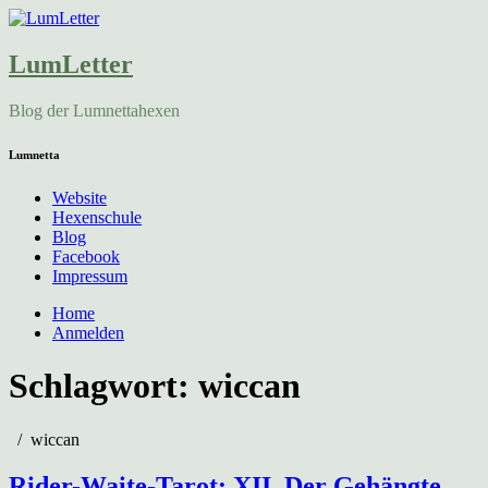
LumLetter
Blog der Lumnettahexen
Lumnetta
Website
Hexenschule
Blog
Facebook
Impressum
Home
Anmelden
Schlagwort:
wiccan
wiccan
Rider-Waite-Tarot: XII, Der Gehängte