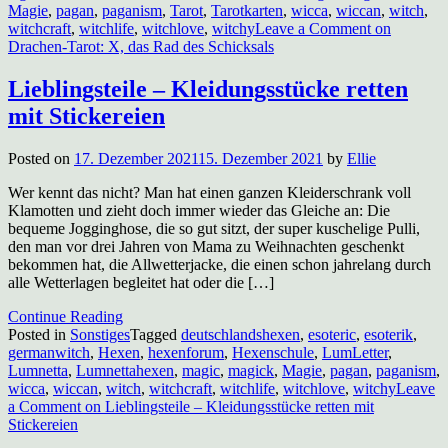
Magie
,
pagan
,
paganism
,
Tarot
,
Tarotkarten
,
wicca
,
wiccan
,
witch
,
witchcraft
,
witchlife
,
witchlove
,
witchy
Leave a Comment
on
Drachen-Tarot: X, das Rad des Schicksals
Lieblingsteile – Kleidungsstücke retten
mit Stickereien
Posted on
17. Dezember 2021
15. Dezember 2021
by
Ellie
Wer kennt das nicht? Man hat einen ganzen Kleiderschrank voll
Klamotten und zieht doch immer wieder das Gleiche an: Die
bequeme Jogginghose, die so gut sitzt, der super kuschelige Pulli,
den man vor drei Jahren von Mama zu Weihnachten geschenkt
bekommen hat, die Allwetterjacke, die einen schon jahrelang durch
alle Wetterlagen begleitet hat oder die […]
Continue Reading
Posted in
Sonstiges
Tagged
deutschlandshexen
,
esoteric
,
esoterik
,
germanwitch
,
Hexen
,
hexenforum
,
Hexenschule
,
LumLetter
,
Lumnetta
,
Lumnettahexen
,
magic
,
magick
,
Magie
,
pagan
,
paganism
,
wicca
,
wiccan
,
witch
,
witchcraft
,
witchlife
,
witchlove
,
witchy
Leave
a Comment
on Lieblingsteile – Kleidungsstücke retten mit
Stickereien