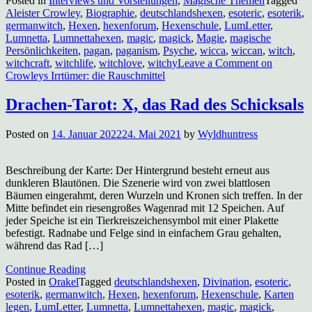
Posted in
Interviews und Vorstellungen
,
Magische Themen
Tagged
Aleister Crowley
,
Biographie
,
deutschlandshexen
,
esoteric
,
esoterik
,
germanwitch
,
Hexen
,
hexenforum
,
Hexenschule
,
LumLetter
,
Lumnetta
,
Lumnettahexen
,
magic
,
magick
,
Magie
,
magische
Persönlichkeiten
,
pagan
,
paganism
,
Psyche
,
wicca
,
wiccan
,
witch
,
witchcraft
,
witchlife
,
witchlove
,
witchy
Leave a Comment
on
Crowleys Irrtümer: die Rauschmittel
Drachen-Tarot: X, das Rad des Schicksals
Posted on
14. Januar 2022
24. Mai 2021
by
Wyldhuntress
Beschreibung der Karte: Der Hintergrund besteht erneut aus
dunkleren Blautönen. Die Szenerie wird von zwei blattlosen
Bäumen eingerahmt, deren Wurzeln und Kronen sich treffen. In der
Mitte befindet ein riesengroßes Wagenrad mit 12 Speichen. Auf
jeder Speiche ist ein Tierkreiszeichensymbol mit einer Plakette
befestigt. Radnabe und Felge sind in einfachem Grau gehalten,
während das Rad […]
Continue Reading
Posted in
Orakel
Tagged
deutschlandshexen
,
Divination
,
esoteric
,
esoterik
,
germanwitch
,
Hexen
,
hexenforum
,
Hexenschule
,
Karten
legen
,
LumLetter
,
Lumnetta
,
Lumnettahexen
,
magic
,
magick
,