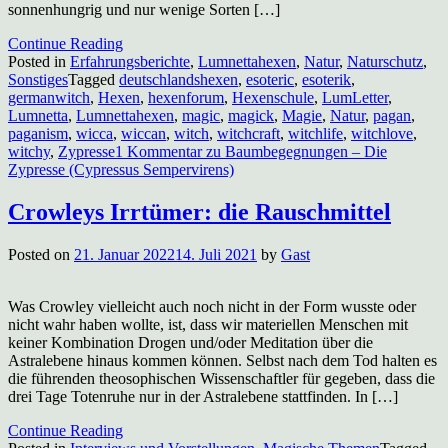
sonnenhungrig und nur wenige Sorten […]
Continue Reading
Posted in
Erfahrungsberichte
,
Lumnettahexen
,
Natur
,
Naturschutz
,
Sonstiges
Tagged
deutschlandshexen
,
esoteric
,
esoterik
,
germanwitch
,
Hexen
,
hexenforum
,
Hexenschule
,
LumLetter
,
Lumnetta
,
Lumnettahexen
,
magic
,
magick
,
Magie
,
Natur
,
pagan
,
paganism
,
wicca
,
wiccan
,
witch
,
witchcraft
,
witchlife
,
witchlove
,
witchy
,
Zypresse
1 Kommentar
zu Baumbegegnungen – Die
Zypresse (Cypressus Sempervirens)
Crowleys Irrtümer: die Rauschmittel
Posted on
21. Januar 2022
14. Juli 2021
by
Gast
Was Crowley vielleicht auch noch nicht in der Form wusste oder
nicht wahr haben wollte, ist, dass wir materiellen Menschen mit
keiner Kombination Drogen und/oder Meditation über die
Astralebene hinaus kommen können. Selbst nach dem Tod halten es
die führenden theosophischen Wissenschaftler für gegeben, dass die
drei Tage Totenruhe nur in der Astralebene stattfinden. In […]
Continue Reading