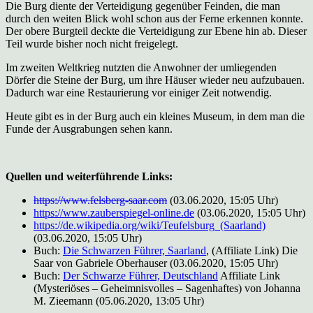
Die Burg diente der Verteidigung gegenüber Feinden, die man
durch den weiten Blick wohl schon aus der Ferne erkennen konnte.
Der obere Burgteil deckte die Verteidigung zur Ebene hin ab. Dieser
Teil wurde bisher noch nicht freigelegt.
Im zweiten Weltkrieg nutzten die Anwohner der umliegenden
Dörfer die Steine der Burg, um ihre Häuser wieder neu aufzubauen.
Dadurch war eine Restaurierung vor einiger Zeit notwendig.
Heute gibt es in der Burg auch ein kleines Museum, in dem man die
Funde der Ausgrabungen sehen kann.
Quellen und weiterführende Links:
https://www.felsberg-saar.com
(03.06.2020, 15:05 Uhr)
https://www.zauberspiegel-online.de
(03.06.2020, 15:05 Uhr)
https://de.wikipedia.org/wiki/Teufelsburg_(Saarland)
(03.06.2020, 15:05 Uhr)
Buch:
Die Schwarzen Führer, Saarland
, (Affiliate Link) Die
Saar von Gabriele Oberhauser (03.06.2020, 15:05 Uhr)
Buch:
Der Schwarze Führer, Deutschland
Affiliate Link
(Mysteriöses – Geheimnisvolles – Sagenhaftes) von Johanna
M. Zieemann (05.06.2020, 13:05 Uhr)