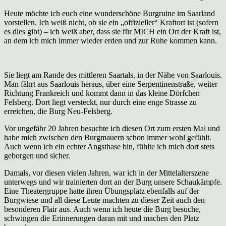
Heute möchte ich euch eine wunderschöne Burgruine im Saarland
vorstellen. Ich weiß nicht, ob sie ein „offizieller“ Kraftort ist (sofern
es dies gibt) – ich weiß aber, dass sie für MICH ein Ort der Kraft ist,
an dem ich mich immer wieder erden und zur Ruhe kommen kann.
Sie liegt am Rande des mittleren Saartals, in der Nähe von Saarlouis.
Man fährt aus Saarlouis heraus, über eine Serpentinenstraße, weiter
Richtung Frankreich und kommt dann in das kleine Dörfchen
Felsberg. Dort liegt versteckt, nur durch eine enge Strasse zu
erreichen, die Burg Neu-Felsberg.
Vor ungefähr 20 Jahren besuchte ich diesen Ort zum ersten Mal und
habe mich zwischen den Burgmauern schon immer wohl gefühlt.
Auch wenn ich ein echter Angsthase bin, fühlte ich mich dort stets
geborgen und sicher.
Damals, vor diesen vielen Jahren, war ich in der Mittelalterszene
unterwegs und wir trainierten dort an der Burg unsere Schaukämpfe.
Eine Theatergruppe hatte ihren Übungsplatz ebenfalls auf der
Burgwiese und all diese Leute machten zu dieser Zeit auch den
besonderen Flair aus. Auch wenn ich heute die Burg besuche,
schwingen die Erinnerungen daran mit und machen den Platz