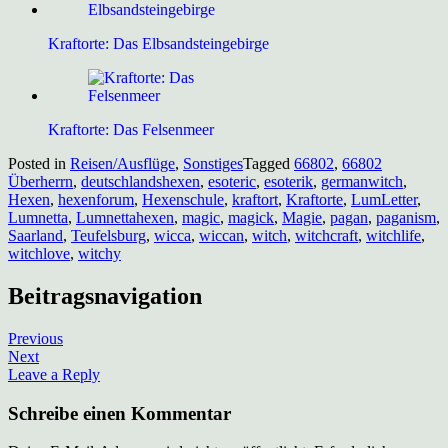
Kraftorte: Das Elbsandsteingebirge
Kraftorte: Das Felsenmeer
Posted in
Reisen/Ausflüge
,
Sonstiges
Tagged
66802
,
66802
Überherrn
,
deutschlandshexen
,
esoteric
,
esoterik
,
germanwitch
,
Hexen
,
hexenforum
,
Hexenschule
,
kraftort
,
Kraftorte
,
LumLetter
,
Lumnetta
,
Lumnettahexen
,
magic
,
magick
,
Magie
,
pagan
,
paganism
,
Saarland
,
Teufelsburg
,
wicca
,
wiccan
,
witch
,
witchcraft
,
witchlife
,
witchlove
,
witchy
Beitragsnavigation
Previous
Next
Leave a Reply
Schreibe einen Kommentar