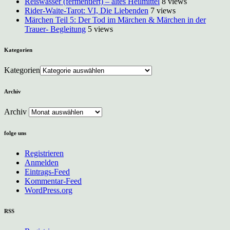
Reiswasser (fermentiert) – altes Heilmittel
8 views
Rider-Waite-Tarot: VI, Die Liebenden
7 views
Märchen Teil 5: Der Tod im Märchen & Märchen in der
Trauer- Begleitung
5 views
Kategorien
Kategorien
Archiv
Archiv
folge uns
Registrieren
Anmelden
Eintrags-Feed
Kommentar-Feed
WordPress.org
RSS