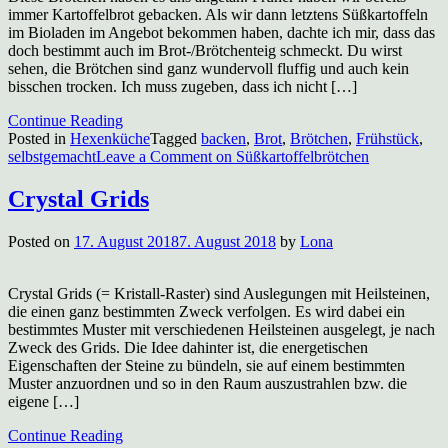
immer Kartoffelbrot gebacken. Als wir dann letztens Süßkartoffeln
im Bioladen im Angebot bekommen haben, dachte ich mir, dass das
doch bestimmt auch im Brot-/Brötchenteig schmeckt. Du wirst
sehen, die Brötchen sind ganz wundervoll fluffig und auch kein
bisschen trocken. Ich muss zugeben, dass ich nicht […]
Continue Reading
Posted in
Hexenküche
Tagged
backen
,
Brot
,
Brötchen
,
Frühstück
,
selbstgemacht
Leave a Comment
on Süßkartoffelbrötchen
Crystal Grids
Posted on
17. August 2018
7. August 2018
by
Lona
Crystal Grids (= Kristall-Raster) sind Auslegungen mit Heilsteinen,
die einen ganz bestimmten Zweck verfolgen. Es wird dabei ein
bestimmtes Muster mit verschiedenen Heilsteinen ausgelegt, je nach
Zweck des Grids. Die Idee dahinter ist, die energetischen
Eigenschaften der Steine zu bündeln, sie auf einem bestimmten
Muster anzuordnen und so in den Raum auszustrahlen bzw. die
eigene […]
Continue Reading