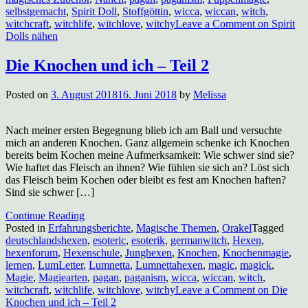
selbstgemacht
,
Spirit Doll
,
Stoffgöttin
,
wicca
,
wiccan
,
witch
,
witchcraft
,
witchlife
,
witchlove
,
witchy
Leave a Comment
on Spirit
Dolls nähen
Die Knochen und ich – Teil 2
Posted on
3. August 2018
16. Juni 2018
by
Melissa
Nach meiner ersten Begegnung blieb ich am Ball und versuchte
mich an anderen Knochen. Ganz allgemein schenke ich Knochen
bereits beim Kochen meine Aufmerksamkeit: Wie schwer sind sie?
Wie haftet das Fleisch an ihnen? Wie fühlen sie sich an? Löst sich
das Fleisch beim Kochen oder bleibt es fest am Knochen haften?
Sind sie schwer […]
Continue Reading
Posted in
Erfahrungsberichte
,
Magische Themen
,
Orakel
Tagged
deutschlandshexen
,
esoteric
,
esoterik
,
germanwitch
,
Hexen
,
hexenforum
,
Hexenschule
,
Junghexen
,
Knochen
,
Knochenmagie
,
lernen
,
LumLetter
,
Lumnetta
,
Lumnettahexen
,
magic
,
magick
,
Magie
,
Magiearten
,
pagan
,
paganism
,
wicca
,
wiccan
,
witch
,
witchcraft
,
witchlife
,
witchlove
,
witchy
Leave a Comment
on Die
Knochen und ich – Teil 2