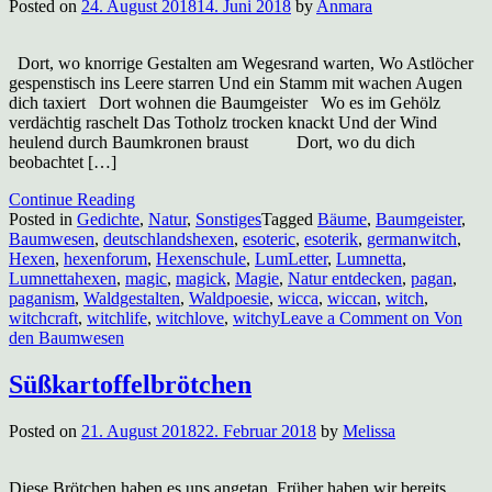
Posted on
24. August 2018
14. Juni 2018
by
Anmara
Dort, wo knorrige Gestalten am Wegesrand warten, Wo Astlöcher
gespenstisch ins Leere starren Und ein Stamm mit wachen Augen
dich taxiert Dort wohnen die Baumgeister Wo es im Gehölz
verdächtig raschelt Das Totholz trocken knackt Und der Wind
heulend durch Baumkronen braust Dort, wo du dich
beobachtet […]
Continue Reading
Posted in
Gedichte
,
Natur
,
Sonstiges
Tagged
Bäume
,
Baumgeister
,
Baumwesen
,
deutschlandshexen
,
esoteric
,
esoterik
,
germanwitch
,
Hexen
,
hexenforum
,
Hexenschule
,
LumLetter
,
Lumnetta
,
Lumnettahexen
,
magic
,
magick
,
Magie
,
Natur entdecken
,
pagan
,
paganism
,
Waldgestalten
,
Waldpoesie
,
wicca
,
wiccan
,
witch
,
witchcraft
,
witchlife
,
witchlove
,
witchy
Leave a Comment
on Von
den Baumwesen
Süßkartoffelbrötchen
Posted on
21. August 2018
22. Februar 2018
by
Melissa
Diese Brötchen haben es uns angetan. Früher haben wir bereits