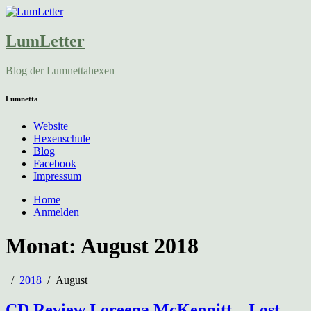
LumLetter
Blog der Lumnettahexen
Lumnetta
Website
Hexenschule
Blog
Facebook
Impressum
Home
Anmelden
Monat:
August 2018
2018
August
CD Review Loreena McKennitt – Lost