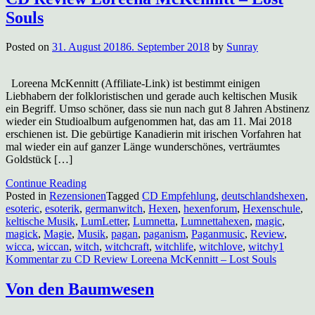
Souls
Posted on
31. August 2018
6. September 2018
by
Sunray
Loreena McKennitt (Affiliate-Link) ist bestimmt einigen
Liebhabern der folkloristischen und gerade auch keltischen Musik
ein Begriff. Umso schöner, dass sie nun nach gut 8 Jahren Abstinenz
wieder ein Studioalbum aufgenommen hat, das am 11. Mai 2018
erschienen ist. Die gebürtige Kanadierin mit irischen Vorfahren hat
mal wieder ein auf ganzer Länge wunderschönes, verträumtes
Goldstück […]
Continue Reading
Posted in
Rezensionen
Tagged
CD Empfehlung
,
deutschlandshexen
,
esoteric
,
esoterik
,
germanwitch
,
Hexen
,
hexenforum
,
Hexenschule
,
keltische Musik
,
LumLetter
,
Lumnetta
,
Lumnettahexen
,
magic
,
magick
,
Magie
,
Musik
,
pagan
,
paganism
,
Paganmusic
,
Review
,
wicca
,
wiccan
,
witch
,
witchcraft
,
witchlife
,
witchlove
,
witchy
1
Kommentar
zu CD Review Loreena McKennitt – Lost Souls
Von den Baumwesen