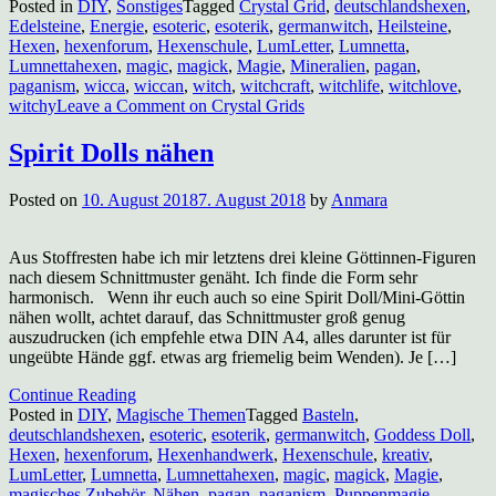
Posted in
DIY
,
Sonstiges
Tagged
Crystal Grid
,
deutschlandshexen
,
Edelsteine
,
Energie
,
esoteric
,
esoterik
,
germanwitch
,
Heilsteine
,
Hexen
,
hexenforum
,
Hexenschule
,
LumLetter
,
Lumnetta
,
Lumnettahexen
,
magic
,
magick
,
Magie
,
Mineralien
,
pagan
,
paganism
,
wicca
,
wiccan
,
witch
,
witchcraft
,
witchlife
,
witchlove
,
witchy
Leave a Comment
on Crystal Grids
Spirit Dolls nähen
Posted on
10. August 2018
7. August 2018
by
Anmara
Aus Stoffresten habe ich mir letztens drei kleine Göttinnen-Figuren
nach diesem Schnittmuster genäht. Ich finde die Form sehr
harmonisch. Wenn ihr euch auch so eine Spirit Doll/Mini-Göttin
nähen wollt, achtet darauf, das Schnittmuster groß genug
auszudrucken (ich empfehle etwa DIN A4, alles darunter ist für
ungeübte Hände ggf. etwas arg friemelig beim Wenden). Je […]
Continue Reading
Posted in
DIY
,
Magische Themen
Tagged
Basteln
,
deutschlandshexen
,
esoteric
,
esoterik
,
germanwitch
,
Goddess Doll
,
Hexen
,
hexenforum
,
Hexenhandwerk
,
Hexenschule
,
kreativ
,
LumLetter
,
Lumnetta
,
Lumnettahexen
,
magic
,
magick
,
Magie
,
magisches Zubehör
,
Nähen
,
pagan
,
paganism
,
Puppenmagie
,