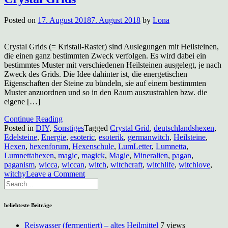
Posted on
17. August 2018
7. August 2018
by
Lona
Crystal Grids (= Kristall-Raster) sind Auslegungen mit Heilsteinen,
die einen ganz bestimmten Zweck verfolgen. Es wird dabei ein
bestimmtes Muster mit verschiedenen Heilsteinen ausgelegt, je nach
Zweck des Grids. Die Idee dahinter ist, die energetischen
Eigenschaften der Steine zu bündeln, sie auf einem bestimmten
Muster anzuordnen und so in den Raum auszustrahlen bzw. die
eigene […]
Continue Reading
Posted in
DIY
,
Sonstiges
Tagged
Crystal Grid
,
deutschlandshexen
,
Edelsteine
,
Energie
,
esoteric
,
esoterik
,
germanwitch
,
Heilsteine
,
Hexen
,
hexenforum
,
Hexenschule
,
LumLetter
,
Lumnetta
,
Lumnettahexen
,
magic
,
magick
,
Magie
,
Mineralien
,
pagan
,
paganism
,
wicca
,
wiccan
,
witch
,
witchcraft
,
witchlife
,
witchlove
,
on
witchy
Leave a Comment
Crystal
Grids
beliebteste Beiträge
Reiswasser (fermentiert) – altes Heilmittel
7 views