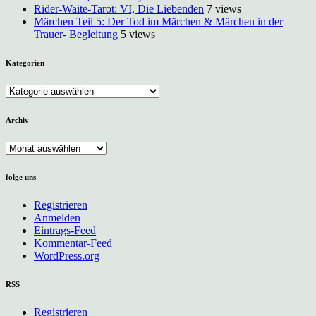
Rider-Waite-Tarot: VI, Die Liebenden
7 views
Märchen Teil 5: Der Tod im Märchen & Märchen in der
Trauer- Begleitung
5 views
Kategorien
Kategorien
Archiv
Archiv
folge uns
Registrieren
Anmelden
Eintrags-Feed
Kommentar-Feed
WordPress.org
RSS
Registrieren