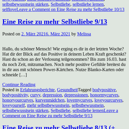
selbstbewusstsein stärken
,
Selbstliebe
,
selbstliebe lernen
,
selflove
Leave a Comment
on Eine Reise zu mehr Selbstliebe 10/13
Eine Reise zu mehr Selbstliebe 9/13
Posted on
2. März 2021
6. März 2021
by
Melissa
Hallo, du schöner Mensch! Wie erging es dir in der letzten Woche?
Hat dir der Blick auf das Positive in deinem Leben Kraft geschenkt?
Hast du schon an der Verlosung teilgenommen? Bis zum 16.03. hast
du noch Zeit, mitzumachen. Noch mehr positive Gefühle breitest du
in dir aus mit schönen Power-Kärtchen. Nutze Blanko-Karten oder
schneide […]
Continue Reading
Posted in
Erfahrungsberichte
,
Gesundheit
Tagged
bodypositive
,
bodypositivity
,
curvy
,
depression
,
depressionen
,
honormycurves
,
honoryourcurves
,
kurvenmädchen
,
lovemycurves
,
loveyourcurves
,
loveyourself
,
mehr selbstbewusstsein
,
selbstbewusstsein
,
selbstbewusstsein stärken
,
Selbstliebe
,
selbstliebe lernen
Leave a
Comment
on Eine Reise zu mehr Selbstliebe 9/13
Eine Reise zu mehr Selbstliebe 8/13 (+