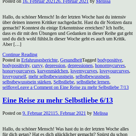
Posted on
16. Februar 2021
26. Februar 2021
by
Melissa
Hallo, du schöner Mensch! In der letzten Woche hast du intensiv
über deinen inneren Kritiker nachgedacht. Hast du dir Notizen dazu
gemacht? Konntest du einige Erkenntnisse erreichen? Ich hoffe,
dass es dir mit den Übungen und Gedanken in dieser Reihe gut geht
und du dich wohl fühlst.In dieser Woche geht es auch um Kritik.
Aber […]
Continue Reading
Posted in
Erfahrungsberichte
,
Gesundheit
Tagged
bodypositive
,
bodypositivity
,
curvy
,
depression
,
depressionen
,
honormycurves
,
honoryourcurves
,
kurvenmädchen
,
lovemycurves
,
loveyourcurves
,
loveyourself
,
mehr selbstbewusstsein
,
selbstbewusstsein
,
selbstbewusstsein stärken
,
Selbstliebe
,
selbstliebe lernen
,
selflove
Leave a Comment
on Eine Reise zu mehr Selbstliebe 7/13
Eine Reise zu mehr Selbstliebe 6/13
Posted on
9. Februar 2021
15. Februar 2021
by
Melissa
Hallo, du schöner Mensch! Was hast du in der letzten Woche alles
für dich getan? Hat es dich glücklicher gemacht? Spürst du schon