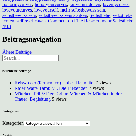
honormycurves
,
honoryourcurves
,
kurvenmädchen
,
lovemycurves
,
loveyourcurves
,
loveyourself
,
mehr selbstbewusstsein
,
selbstbewusstsein
,
selbstbewusstsein stärken
,
Selbstliebe
,
selbstliebe
lernen
,
selflove
Leave a Comment
on Eine Reise zu mehr Selbstliebe
4/13
Beitragsnavigation
Ältere Beiträge
beliebteste Beiträge
Reiswasser (fermentiert) – altes Heilmittel
7 views
Rider-Waite-Tarot: VI, Die Liebenden
7 views
Märchen Teil 5: Der Tod im Märchen & Märchen in der
Trauer- Begleitung
5 views
Kategorien
Kategorien
Archiv