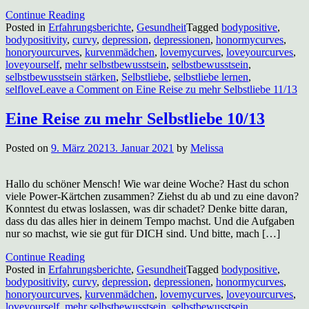
Continue Reading
Posted in
Erfahrungsberichte
,
Gesundheit
Tagged
bodypositive
,
bodypositivity
,
curvy
,
depression
,
depressionen
,
honormycurves
,
honoryourcurves
,
kurvenmädchen
,
lovemycurves
,
loveyourcurves
,
loveyourself
,
mehr selbstbewusstsein
,
selbstbewusstsein
,
selbstbewusstsein stärken
,
Selbstliebe
,
selbstliebe lernen
,
selflove
Leave a Comment
on Eine Reise zu mehr Selbstliebe 11/13
Eine Reise zu mehr Selbstliebe 10/13
Posted on
9. März 2021
3. Januar 2021
by
Melissa
Hallo du schöner Mensch! Wie war deine Woche? Hast du schon
viele Power-Kärtchen zusammen? Ziehst du ab und zu eine davon?
Konntest du etwas loslassen, was dir schadet? Denke bitte daran,
dass du das alles hier in deinem Tempo machst. Und die Aufgaben
nur so machst, wie sie gut für DICH sind. Und bitte, mach […]
Continue Reading
Posted in
Erfahrungsberichte
,
Gesundheit
Tagged
bodypositive
,
bodypositivity
,
curvy
,
depression
,
depressionen
,
honormycurves
,
honoryourcurves
,
kurvenmädchen
,
lovemycurves
,
loveyourcurves
,
loveyourself
,
mehr selbstbewusstsein
,
selbstbewusstsein
,