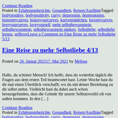
Continue Reading
Posted in
Erfahrungsberichte
,
Gesundheit
,
Reisen/Ausflüge
Tagged
bodypositive
,
bodypositivity
,
curvy
,
depression
,
depressionen
,
honormycurves
,
honoryourcurves
,
kurvenmädchen
,
lovemycurves
,
loveyourcurves
,
loveyourself
,
mehr selbstbewusstsein
,
selbstbewusstsein
,
selbstbewusstsein stärken
,
Selbstliebe
,
selbstliebe
lernen
,
selflove
Leave a Comment
on Eine Reise zu mehr Selbstliebe
5/13
Eine Reise zu mehr Selbstliebe 4/13
Posted on
26. Januar 2021
17. Mai 2021
by
Melissa
Hallo, du schöner Mensch! Ich hoffe, dass du weiterhin täglich die
Fragen aus dem ersten Teil beantwortet hast. Letzte Woche hast du
dir mal einen Überblick verschafft, wo du mit deiner Beziehung zu
dir selbst stehst. Vielleicht hast du dabei auch schon
herausgefunden, dass die Gründe für unsere Selbstzweifel oft von
außen kommen. In den […]
Continue Reading
Posted in
Erfahrungsberichte
,
Gesundheit
,
Reisen/Ausflüge
Tagged
bodypositive
,
bodypositivity
,
curvy
,
depression
,
depressionen
,