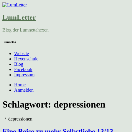
LumLetter
Blog der Lumnettahexen
Lumnetta
Website
Hexenschule
Blog
Facebook
Impressum
Home
Anmelden
Schlagwort:
depressionen
depressionen
Eine Reise zu mehr Selbstliebe 13/13