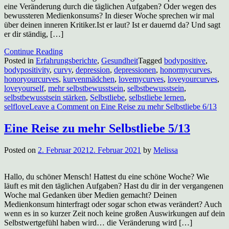
eine Veränderung durch die täglichen Aufgaben? Oder wegen des
bewussteren Medienkonsums? In dieser Woche sprechen wir mal
über deinen inneren Kritiker.Ist er laut? Ist er dauernd da? Und sagt
er dir ständig, […]
Continue Reading
Posted in
Erfahrungsberichte
,
Gesundheit
Tagged
bodypositive
,
bodypositivity
,
curvy
,
depression
,
depressionen
,
honormycurves
,
honoryourcurves
,
kurvenmädchen
,
lovemycurves
,
loveyourcurves
,
loveyourself
,
mehr selbstbewusstsein
,
selbstbewusstsein
,
selbstbewusstsein stärken
,
Selbstliebe
,
selbstliebe lernen
,
selflove
Leave a Comment
on Eine Reise zu mehr Selbstliebe 6/13
Eine Reise zu mehr Selbstliebe 5/13
Posted on
2. Februar 2021
2. Februar 2021
by
Melissa
Hallo, du schöner Mensch! Hattest du eine schöne Woche? Wie
läuft es mit den täglichen Aufgaben? Hast du dir in der vergangenen
Woche mal Gedanken über Medien gemacht? Deinen
Medienkonsum hinterfragt oder sogar schon etwas verändert? Auch
wenn es in so kurzer Zeit noch keine großen Auswirkungen auf dein
Selbstwertgefühl haben wird… die Veränderung wird […]