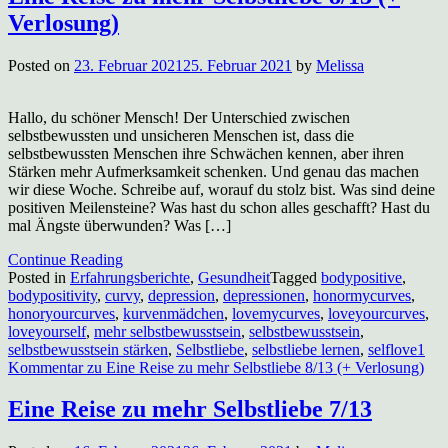
Verlosung)
Posted on
23. Februar 2021
25. Februar 2021
by
Melissa
Hallo, du schöner Mensch! Der Unterschied zwischen
selbstbewussten und unsicheren Menschen ist, dass die
selbstbewussten Menschen ihre Schwächen kennen, aber ihren
Stärken mehr Aufmerksamkeit schenken. Und genau das machen
wir diese Woche. Schreibe auf, worauf du stolz bist. Was sind deine
positiven Meilensteine? Was hast du schon alles geschafft? Hast du
mal Ängste überwunden? Was […]
Continue Reading
Posted in
Erfahrungsberichte
,
Gesundheit
Tagged
bodypositive
,
bodypositivity
,
curvy
,
depression
,
depressionen
,
honormycurves
,
honoryourcurves
,
kurvenmädchen
,
lovemycurves
,
loveyourcurves
,
loveyourself
,
mehr selbstbewusstsein
,
selbstbewusstsein
,
selbstbewusstsein stärken
,
Selbstliebe
,
selbstliebe lernen
,
selflove
1
Kommentar
zu Eine Reise zu mehr Selbstliebe 8/13 (+ Verlosung)
Eine Reise zu mehr Selbstliebe 7/13