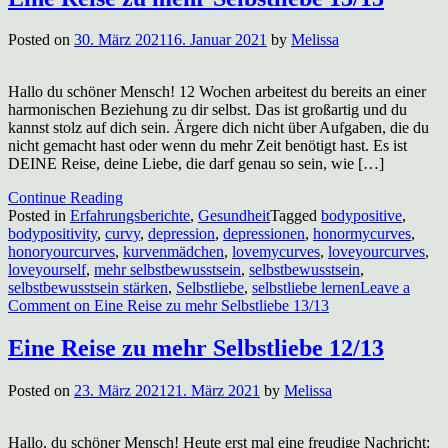
Posted on
30. März 2021
16. Januar 2021
by
Melissa
Hallo du schöner Mensch! 12 Wochen arbeitest du bereits an einer
harmonischen Beziehung zu dir selbst. Das ist großartig und du
kannst stolz auf dich sein. Ärgere dich nicht über Aufgaben, die du
nicht gemacht hast oder wenn du mehr Zeit benötigt hast. Es ist
DEINE Reise, deine Liebe, die darf genau so sein, wie […]
Continue Reading
Posted in
Erfahrungsberichte
,
Gesundheit
Tagged
bodypositive
,
bodypositivity
,
curvy
,
depression
,
depressionen
,
honormycurves
,
honoryourcurves
,
kurvenmädchen
,
lovemycurves
,
loveyourcurves
,
loveyourself
,
mehr selbstbewusstsein
,
selbstbewusstsein
,
selbstbewusstsein stärken
,
Selbstliebe
,
selbstliebe lernen
Leave a
Comment
on Eine Reise zu mehr Selbstliebe 13/13
Eine Reise zu mehr Selbstliebe 12/13
Posted on
23. März 2021
21. März 2021
by
Melissa
Hallo, du schöner Mensch! Heute erst mal eine freudige Nachricht: