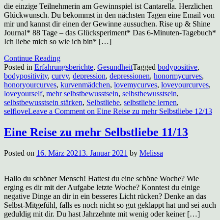
die einzige Teilnehmerin am Gewinnspiel ist Cantarella. Herzlichen
Glückwunsch. Du bekommst in den nächsten Tagen eine Email von
mir und kannst dir einen der Gewinne aussuchen. Rise up & Shine
Journal* 88 Tage – das Glücksperiment* Das 6-Minuten-Tagebuch*
Ich liebe mich so wie ich bin* […]
Continue Reading
Posted in
Erfahrungsberichte
,
Gesundheit
Tagged
bodypositive
,
bodypositivity
,
curvy
,
depression
,
depressionen
,
honormycurves
,
honoryourcurves
,
kurvenmädchen
,
lovemycurves
,
loveyourcurves
,
loveyourself
,
mehr selbstbewusstsein
,
selbstbewusstsein
,
selbstbewusstsein stärken
,
Selbstliebe
,
selbstliebe lernen
,
selflove
Leave a Comment
on Eine Reise zu mehr Selbstliebe 12/13
Eine Reise zu mehr Selbstliebe 11/13
Posted on
16. März 2021
3. Januar 2021
by
Melissa
Hallo du schöner Mensch! Hattest du eine schöne Woche? Wie
erging es dir mit der Aufgabe letzte Woche? Konntest du einige
negative Dinge an dir in ein besseres Licht rücken? Denke an das
Selbst-Mitgefühl, falls es noch nicht so gut geklappt hat und sei auch
geduldig mit dir. Du hast Jahrzehnte mit wenig oder keiner […]