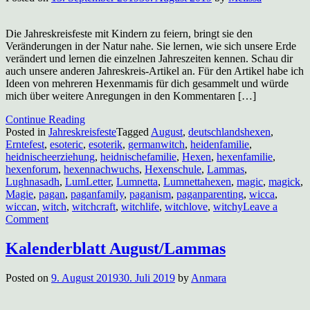
Die Jahreskreisfeste mit Kindern zu feiern, bringt sie den
Veränderungen in der Natur nahe. Sie lernen, wie sich unsere Erde
verändert und lernen die einzelnen Jahreszeiten kennen. Schau dir
auch unsere anderen Jahreskreis-Artikel an. Für den Artikel habe ich
Ideen von mehreren Hexenmamis für dich gesammelt und würde
mich über weitere Anregungen in den Kommentaren […]
Continue Reading
Posted in
Jahreskreisfeste
Tagged
August
,
deutschlandshexen
,
Erntefest
,
esoteric
,
esoterik
,
germanwitch
,
heidenfamilie
,
heidnischeerziehung
,
heidnischefamilie
,
Hexen
,
hexenfamilie
,
hexenforum
,
hexennachwuchs
,
Hexenschule
,
Lammas
,
Lughnasadh
,
LumLetter
,
Lumnetta
,
Lumnettahexen
,
magic
,
magick
,
Magie
,
pagan
,
paganfamily
,
paganism
,
paganparenting
,
wicca
,
wiccan
,
witch
,
witchcraft
,
witchlife
,
witchlove
,
witchy
Leave a
on
Comment
Jahreskreisfeste
mit
Kalenderblatt August/Lammas
Kindern:
Mabon
Posted on
9. August 2019
30. Juli 2019
by
Anmara