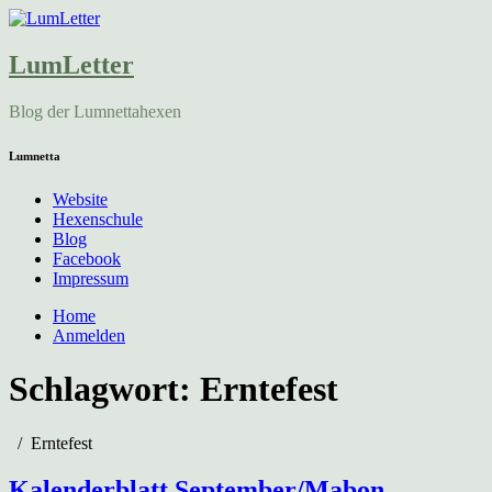
LumLetter
Blog der Lumnettahexen
Lumnetta
Website
Hexenschule
Blog
Facebook
Impressum
Home
Anmelden
Schlagwort:
Erntefest
Erntefest
Kalenderblatt September/Mabon