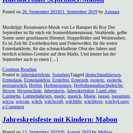
Posted on
20. September 2019
21. September 2019
by
Anmara
Musiktipp: Renaissance-Musik von Le Banquet du Roy Der
September ist für mich ein Sonnenblumenmonat. Strahlende, gelbe
Sonne unter graublauem Himmel. Stoppelfelder und Weintrauben.
Es ist Zeit für Zwiebelkuchen und Federweißer, für die ersten
Erntedankfeste, für das schmackhafteste Obst des Jahres und
herrlich schönes Gemüse auf dem Markt. Und immer hat der
September auch so einen […]
Continue Reading
Posted in
Jahreskreisfeste
,
Sonstiges
Tagged
deutschlandshexen
,
Erntedank
,
Erntedankfest
,
Erntefest
,
Erntezeit
,
esoteric
,
esoterik
,
germanwitch
,
Herbst
,
Herbstequinox
,
Herbsttagundnachtgleiche
,
Hexen
,
Hexenschule
,
Jahreskreis
,
Jahreskreisfest
,
LumLetter
,
Lumnetta
,
Lumnettahexen
,
magic
,
magick
,
Magie
,
pagan
,
paganism
,
wicca
,
wiccan
,
witch
,
witchcraft
,
witchlife
,
witchlove
,
witchy
Leave
on
a Comment
Kalenderblatt
September/Mabon
Jahreskreisfeste mit Kindern: Mabon
Posted on
13. September 2019
30. August 2019
by
Melissa