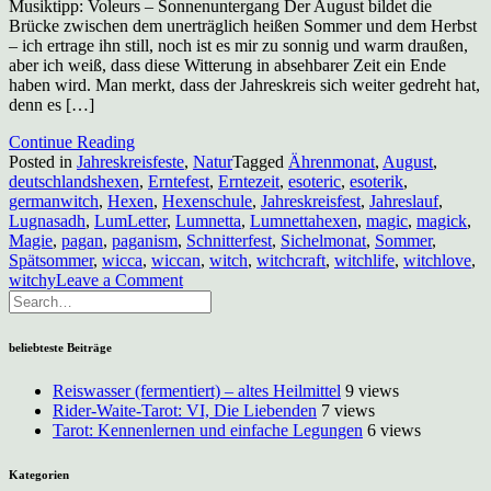
Musiktipp: Voleurs – Sonnenuntergang Der August bildet die
Brücke zwischen dem unerträglich heißen Sommer und dem Herbst
– ich ertrage ihn still, noch ist es mir zu sonnig und warm draußen,
aber ich weiß, dass diese Witterung in absehbarer Zeit ein Ende
haben wird. Man merkt, dass der Jahreskreis sich weiter gedreht hat,
denn es […]
Continue Reading
Posted in
Jahreskreisfeste
,
Natur
Tagged
Ährenmonat
,
August
,
deutschlandshexen
,
Erntefest
,
Erntezeit
,
esoteric
,
esoterik
,
germanwitch
,
Hexen
,
Hexenschule
,
Jahreskreisfest
,
Jahreslauf
,
Lugnasadh
,
LumLetter
,
Lumnetta
,
Lumnettahexen
,
magic
,
magick
,
Magie
,
pagan
,
paganism
,
Schnitterfest
,
Sichelmonat
,
Sommer
,
Spätsommer
,
wicca
,
wiccan
,
witch
,
witchcraft
,
witchlife
,
witchlove
,
on
witchy
Leave a Comment
Kalenderblatt
August/Lammas
beliebteste Beiträge
Reiswasser (fermentiert) – altes Heilmittel
9 views
Rider-Waite-Tarot: VI, Die Liebenden
7 views
Tarot: Kennenlernen und einfache Legungen
6 views
Kategorien