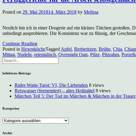
Posted on
29. Mai 2018
14. März 2018
by
Melissa
Neulich bin ich in einer Drogerie auf ein kleines Tütchen gestoßen. 
unbedingt ausprobieren. Die Konsistenz war zu flüssig, der Geschma
Continue Reading
Posted in
Hexenküche
Tagged
Apfel
,
Berberitzen
,
Brühe
,
Chia
,
Chiap
Mittag
,
Nudeln
,
orientalisch
,
Overnight Oats
,
Pilze
,
Pilzrahm
,
Porzella
beliebteste Beiträge
Rider-Waite-Tarot: VI, Die Liebenden
8 views
Reiswasser (fermentiert) – altes Heilmittel
8 views
Märchen Teil 5: Der Tod im Märchen & Märchen in der Trauer
Kategorien
Kategorien
Archiv