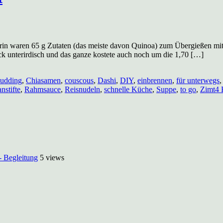
Drin waren 65 g Zutaten (das meiste davon Quinoa) zum Übergießen mit 
ck unterirdisch und das ganze kostete auch noch um die 1,70 […]
udding
,
Chiasamen
,
couscous
,
Dashi
,
DIY
,
einbrennen
,
für unterwegs
nstifte
,
Rahmsauce
,
Reisnudeln
,
schnelle Küche
,
Suppe
,
to go
,
Zimt
4 
- Begleitung
5 views