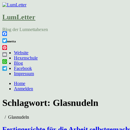
LumLetter
Blog der Lumnettahexen
Facebook
Lumnetta
Twitter
Pinterest
Website
Hexenschule
Email
Blog
WhatsApp
Facebook
Telegram
Impressum
Home
Anmelden
Schlagwort:
Glasnudeln
Glasnudeln
Fertiggerichte für die Arbeit selbstgemach