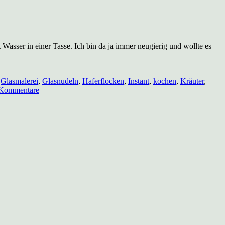
Wasser in einer Tasse. Ich bin da ja immer neugierig und wollte es
,
Glasmalerei
,
Glasnudeln
,
Haferflocken
,
Instant
,
kochen
,
Kräuter
,
zu
Kommentare
Fertiggerichte
für
die
Arbeit
selbstgemacht