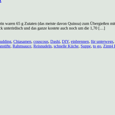
Drin waren 65 g Zutaten (das meiste davon Quinoa) zum Übergießen mit 
ck unterirdisch und das ganze kostete auch noch um die 1,70 […]
udding
,
Chiasamen
,
couscous
,
Dashi
,
DIY
,
einbrennen
,
für unterwegs
nstifte
,
Rahmsauce
,
Reisnudeln
,
schnelle Küche
,
Suppe
,
to go
,
Zimt
4 