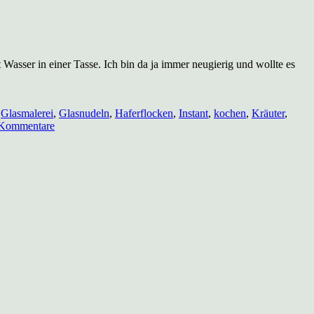
Wasser in einer Tasse. Ich bin da ja immer neugierig und wollte es
,
Glasmalerei
,
Glasnudeln
,
Haferflocken
,
Instant
,
kochen
,
Kräuter
,
zu
Kommentare
Fertiggerichte
für
die
Arbeit
selbstgemacht