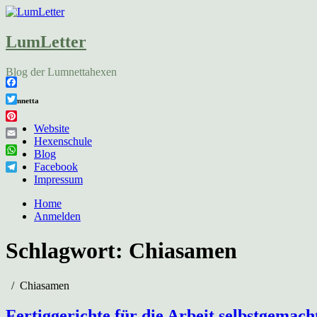
LumLetter
Blog der Lumnettahexen
Facebook
Lumnetta
Twitter
Pinterest
Website
Hexenschule
Email
Blog
WhatsApp
Facebook
Telegram
Impressum
Home
Anmelden
Schlagwort:
Chiasamen
Chiasamen
Fertiggerichte für die Arbeit selbstgemach