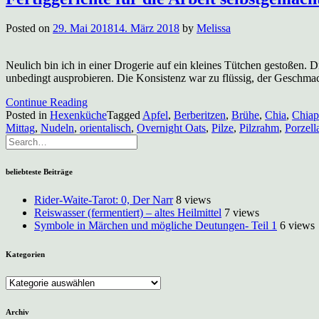
Posted on
29. Mai 2018
14. März 2018
by
Melissa
Neulich bin ich in einer Drogerie auf ein kleines Tütchen gestoßen. 
unbedingt ausprobieren. Die Konsistenz war zu flüssig, der Geschma
Continue Reading
Posted in
Hexenküche
Tagged
Apfel
,
Berberitzen
,
Brühe
,
Chia
,
Chiap
Mittag
,
Nudeln
,
orientalisch
,
Overnight Oats
,
Pilze
,
Pilzrahm
,
Porzella
beliebteste Beiträge
Rider-Waite-Tarot: 0, Der Narr
8 views
Reiswasser (fermentiert) – altes Heilmittel
7 views
Symbole in Märchen und mögliche Deutungen- Teil 1
6 views
Kategorien
Kategorien
Archiv