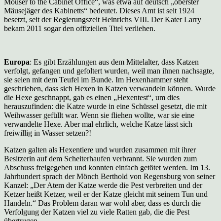
Mouser to the Cabinet Office“, was etwa auf deutsch „oberster
Mäusejäger des Kabinetts“ bedeutet. Dieses Amt ist seit 1924
besetzt, seit der Regierungszeit Heinrichs VIII. Der Kater Larry
bekam 2011 sogar den offiziellen Titel verliehen.
Europa
: Es gibt Erzählungen aus dem Mittelalter, dass Katzen
verfolgt, gefangen und gefoltert wurden, weil man ihnen nachsagte,
sie seien mit dem Teufel im Bunde. Im Hexenhammer steht
geschrieben, dass sich Hexen in Katzen verwandeln können. Wurde
die Hexe geschnappt, gab es einen „Hexentest“, um dies
herauszufinden: die Katze wurde in eine Schüssel gesetzt, die mit
Weihwasser gefüllt war. Wenn sie fliehen wollte, war sie eine
verwandelte Hexe. Aber mal ehrlich, welche Katze lässt sich
freiwillig in Wasser setzen?!
Katzen galten als Hexentiere und wurden zusammen mit ihrer
Besitzerin auf dem Scheiterhaufen verbrannt. Sie wurden zum
Abschuss freigegeben und konnten einfach getötet werden. Im 13.
Jahrhundert sprach der Mönch Berthold von Regensburg von seiner
Kanzel: „Der Atem der Katze werde die Pest verbreiten und der
Ketzer heißt Ketzer, weil er der Katze gleicht mit seinem Tun und
Handeln.“ Das Problem daran war wohl aber, dass es durch die
Verfolgung der Katzen viel zu viele Ratten gab, die die Pest
übertrugen.