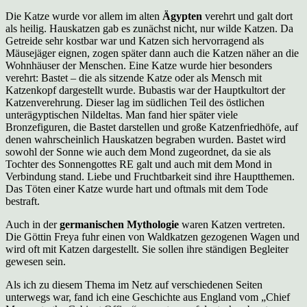
Die Katze wurde vor allem im alten
Ägypten
verehrt und galt dort
als heilig. Hauskatzen gab es zunächst nicht, nur wilde Katzen. Da
Getreide sehr kostbar war und Katzen sich hervorragend als
Mäusejäger eignen, zogen später dann auch die Katzen näher an die
Wohnhäuser der Menschen. Eine Katze wurde hier besonders
verehrt: Bastet – die als sitzende Katze oder als Mensch mit
Katzenkopf dargestellt wurde. Bubastis war der Hauptkultort der
Katzenverehrung. Dieser lag im südlichen Teil des östlichen
unterägyptischen Nildeltas. Man fand hier später viele
Bronzefiguren, die Bastet darstellen und große Katzenfriedhöfe, auf
denen wahrscheinlich Hauskatzen begraben wurden. Bastet wird
sowohl der Sonne wie auch dem Mond zugeordnet, da sie als
Tochter des Sonnengottes RE galt und auch mit dem Mond in
Verbindung stand. Liebe und Fruchtbarkeit sind ihre Hauptthemen.
Das Töten einer Katze wurde hart und oftmals mit dem Tode
bestraft.
Auch in der
germanischen Mythologie
waren Katzen vertreten.
Die Göttin Freya fuhr einen von Waldkatzen gezogenen Wagen und
wird oft mit Katzen dargestellt. Sie sollen ihre ständigen Begleiter
gewesen sein.
Als ich zu diesem Thema im Netz auf verschiedenen Seiten
unterwegs war, fand ich eine Geschichte aus England vom „Chief