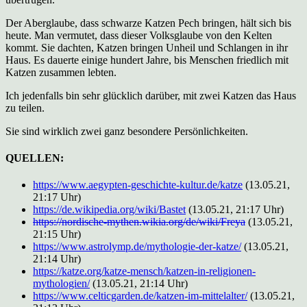
Der Aberglaube, dass schwarze Katzen Pech bringen, hält sich bis
heute. Man vermutet, dass dieser Volksglaube von den Kelten
kommt. Sie dachten, Katzen bringen Unheil und Schlangen in ihr
Haus. Es dauerte einige hundert Jahre, bis Menschen friedlich mit
Katzen zusammen lebten.
Ich jedenfalls bin sehr glücklich darüber, mit zwei Katzen das Haus
zu teilen.
Sie sind wirklich zwei ganz besondere Persönlichkeiten.
QUELLEN
:
https://www.aegypten-geschichte-kultur.de/katze
(13.05.21,
21:17 Uhr)
https://de.wikipedia.org/wiki/Bastet
(13.05.21, 21:17 Uhr)
https://nordische-mythen.wikia.org/de/wiki/Freya
(13.05.21,
21:15 Uhr)
https://www.astrolymp.de/mythologie-der-katze/
(13.05.21,
21:14 Uhr)
https://katze.org/katze-mensch/katzen-in-religionen-
mythologien/
(13.05.21, 21:14 Uhr)
https://www.celticgarden.de/katzen-im-mittelalter/
(13.05.21,