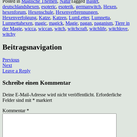
Posted in
Magische Themen
,
Natur
Tagged
Bastet
,
deutschlandshexen
,
esoteric
,
esoterik
,
germanwitch
,
Hexen
,
hexenforum
,
Hexenschule
,
Hexenverbrennungen
,
Hexenverfolgung
,
Katze
,
Katzen
,
LumLetter
,
Lumnetta
,
Lumnettahexen
,
magic
,
magick
,
Magie
,
pagan
,
paganism
,
Tiere in
der Magie
,
wicca
,
wiccan
,
witch
,
witchcraft
,
witchlife
,
witchlove
,
witchy
Beitragsnavigation
Previous
Next
Leave a Reply
Schreibe einen Kommentar
Deine E-Mail-Adresse wird nicht veröffentlicht.
Erforderliche
Felder sind mit
*
markiert
Kommentar
*