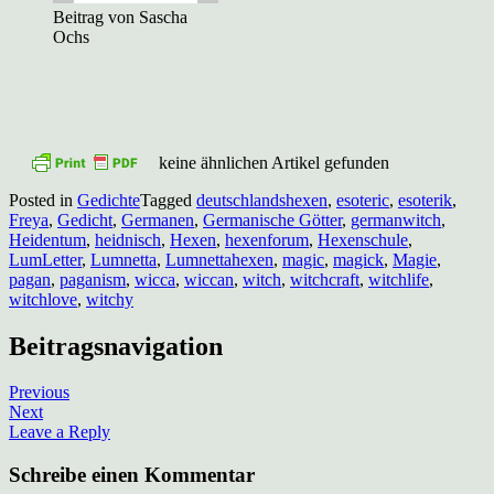
Beitrag von Sascha
Ochs
keine ähnlichen Artikel gefunden
Posted in
Gedichte
Tagged
deutschlandshexen
,
esoteric
,
esoterik
,
Freya
,
Gedicht
,
Germanen
,
Germanische Götter
,
germanwitch
,
Heidentum
,
heidnisch
,
Hexen
,
hexenforum
,
Hexenschule
,
LumLetter
,
Lumnetta
,
Lumnettahexen
,
magic
,
magick
,
Magie
,
pagan
,
paganism
,
wicca
,
wiccan
,
witch
,
witchcraft
,
witchlife
,
witchlove
,
witchy
Beitragsnavigation
Previous
Next
Leave a Reply
Schreibe einen Kommentar