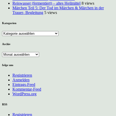
Reiswasser (fermentiert) – altes Heilmittel
8 views
Märchen Teil 5: Der Tod im Märchen & Märchen in der
Trauer- Begleitung
5 views
Kategorien
Kategorien
Archiv
Archiv
folge uns
Registrieren
Anmelden
Eintrags-Feed
Kommentar-Feed
WordPress.org
RSS
Registrieren