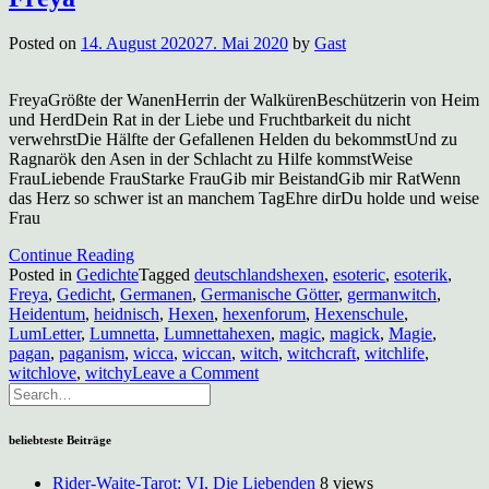
Posted on
14. August 2020
27. Mai 2020
by
Gast
FreyaGrößte der WanenHerrin der WalkürenBeschützerin von Heim
und HerdDein Rat in der Liebe und Fruchtbarkeit du nicht
verwehrstDie Hälfte der Gefallenen Helden du bekommstUnd zu
Ragnarök den Asen in der Schlacht zu Hilfe kommstWeise
FrauLiebende FrauStarke FrauGib mir BeistandGib mir RatWenn
das Herz so schwer ist an manchem TagEhre dirDu holde und weise
Frau
Continue Reading
Posted in
Gedichte
Tagged
deutschlandshexen
,
esoteric
,
esoterik
,
Freya
,
Gedicht
,
Germanen
,
Germanische Götter
,
germanwitch
,
Heidentum
,
heidnisch
,
Hexen
,
hexenforum
,
Hexenschule
,
LumLetter
,
Lumnetta
,
Lumnettahexen
,
magic
,
magick
,
Magie
,
pagan
,
paganism
,
wicca
,
wiccan
,
witch
,
witchcraft
,
witchlife
,
on
witchlove
,
witchy
Leave a Comment
Freya
beliebteste Beiträge
Rider-Waite-Tarot: VI, Die Liebenden
8 views