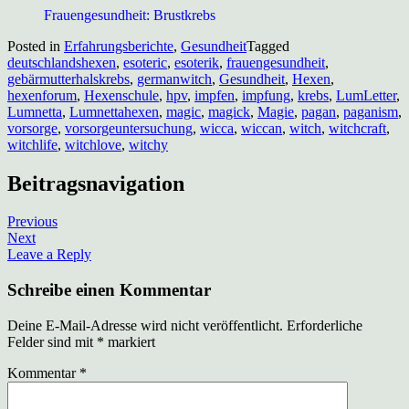
Frauengesundheit: Brustkrebs
Posted in
Erfahrungsberichte
,
Gesundheit
Tagged
deutschlandshexen
,
esoteric
,
esoterik
,
frauengesundheit
,
gebärmutterhalskrebs
,
germanwitch
,
Gesundheit
,
Hexen
,
hexenforum
,
Hexenschule
,
hpv
,
impfen
,
impfung
,
krebs
,
LumLetter
,
Lumnetta
,
Lumnettahexen
,
magic
,
magick
,
Magie
,
pagan
,
paganism
,
vorsorge
,
vorsorgeuntersuchung
,
wicca
,
wiccan
,
witch
,
witchcraft
,
witchlife
,
witchlove
,
witchy
Beitragsnavigation
Previous
Next
Leave a Reply
Schreibe einen Kommentar
Deine E-Mail-Adresse wird nicht veröffentlicht.
Erforderliche
Felder sind mit
*
markiert
Kommentar
*