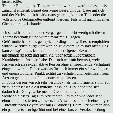
lassen sollte.
Tritt der Fall ein, dass Tumore erkannt werden, werden diese meist
zunächst entfernt. Bringt dies keine Besserung der Lage mit sich
und der Krebs hat sich stärker ausgebreitet, können Teile oder die
vollständige Gebärmutter entfernt werden. Teils wird auch mit einer
Chemotherapie behandelt.
Ich selbst habe mich in der Vergangenheit recht wenig mit diesem
Thema beschäftigt und wurde zwar mit 13 gegen
Gebärmutterhalskrebs geimpft, allerdings nur, weil es so empfohlen
wurde. Wirklich aufgeklärt war ich zu diesem Zeitpunkt nicht. Das
kam erst später, als ich mich mit meiner eigenen Sexualität
auseinandergesetzt und mich viel über sexuell übertragbare
Krankheiten informiert habe. Dadurch war mir bewusst, welche
Risiken ich als sexuell aktive Person ohne entsprechende Verhütung
eingehen würde. Daher war das für mich immer ein sehr wichtiger
und unumstößlicher Punkt, richtig zu verhüten und regelmäßig zum
Arzt zu gehen und mich untersuchen zu lassen.
In Folge dessen war ich sehr geschockt, als mein Frauenarzt mir auf
ziemlich unsensible Art mitteilte, dass ich HPV hatte und sich
dadurch das Zellgewebe meiner Gebärmutter verändert hat. Ich
wollte an diesem Tag zum Arzt fahren, um mich wie jedes Jahr
einmal auf alles testen zu lassen. Im Anschluss hatte ich eine längere
Autofahrt nach Bayern vor mir (7 Stunden). Beim Arzt wurden also
ein paar Tests durchgeführt und bei einer kurzen Verabschiedung