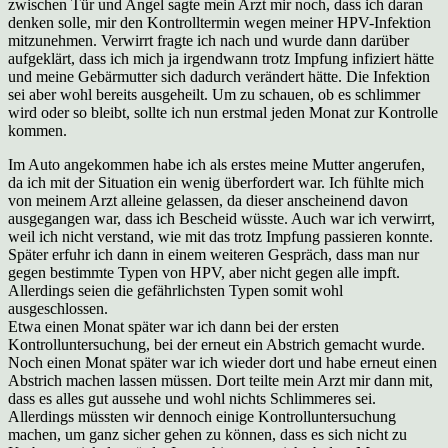
zwischen Tür und Angel sagte mein Arzt mir noch, dass ich daran
denken solle, mir den Kontrolltermin wegen meiner HPV-Infektion
mitzunehmen. Verwirrt fragte ich nach und wurde dann darüber
aufgeklärt, dass ich mich ja irgendwann trotz Impfung infiziert hätte
und meine Gebärmutter sich dadurch verändert hätte. Die Infektion
sei aber wohl bereits ausgeheilt. Um zu schauen, ob es schlimmer
wird oder so bleibt, sollte ich nun erstmal jeden Monat zur Kontrolle
kommen.
Im Auto angekommen habe ich als erstes meine Mutter angerufen,
da ich mit der Situation ein wenig überfordert war. Ich fühlte mich
von meinem Arzt alleine gelassen, da dieser anscheinend davon
ausgegangen war, dass ich Bescheid wüsste. Auch war ich verwirrt,
weil ich nicht verstand, wie mit das trotz Impfung passieren konnte.
Später erfuhr ich dann in einem weiteren Gespräch, dass man nur
gegen bestimmte Typen von HPV, aber nicht gegen alle impft.
Allerdings seien die gefährlichsten Typen somit wohl
ausgeschlossen.
Etwa einen Monat später war ich dann bei der ersten
Kontrolluntersuchung, bei der erneut ein Abstrich gemacht wurde.
Noch einen Monat später war ich wieder dort und habe erneut einen
Abstrich machen lassen müssen. Dort teilte mein Arzt mir dann mit,
dass es alles gut aussehe und wohl nichts Schlimmeres sei.
Allerdings müssten wir dennoch einige Kontrolluntersuchung
machen, um ganz sicher gehen zu können, dass es sich nicht zu