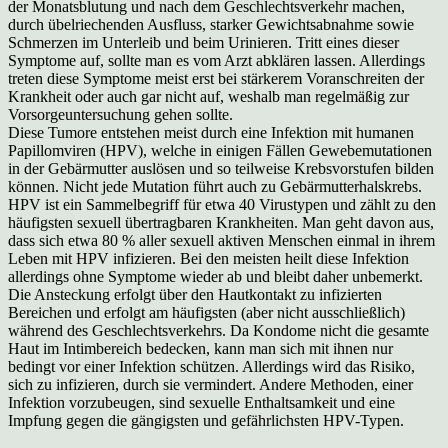
der Monatsblutung und nach dem Geschlechtsverkehr machen,
durch übelriechenden Ausfluss, starker Gewichtsabnahme sowie
Schmerzen im Unterleib und beim Urinieren. Tritt eines dieser
Symptome auf, sollte man es vom Arzt abklären lassen. Allerdings
treten diese Symptome meist erst bei stärkerem Voranschreiten der
Krankheit oder auch gar nicht auf, weshalb man regelmäßig zur
Vorsorgeuntersuchung gehen sollte.
Diese Tumore entstehen meist durch eine Infektion mit humanen
Papillomviren (HPV), welche in einigen Fällen Gewebemutationen
in der Gebärmutter auslösen und so teilweise Krebsvorstufen bilden
können. Nicht jede Mutation führt auch zu Gebärmutterhalskrebs.
HPV ist ein Sammelbegriff für etwa 40 Virustypen und zählt zu den
häufigsten sexuell übertragbaren Krankheiten. Man geht davon aus,
dass sich etwa 80 % aller sexuell aktiven Menschen einmal in ihrem
Leben mit HPV infizieren. Bei den meisten heilt diese Infektion
allerdings ohne Symptome wieder ab und bleibt daher unbemerkt.
Die Ansteckung erfolgt über den Hautkontakt zu infizierten
Bereichen und erfolgt am häufigsten (aber nicht ausschließlich)
während des Geschlechtsverkehrs. Da Kondome nicht die gesamte
Haut im Intimbereich bedecken, kann man sich mit ihnen nur
bedingt vor einer Infektion schützen. Allerdings wird das Risiko,
sich zu infizieren, durch sie vermindert. Andere Methoden, einer
Infektion vorzubeugen, sind sexuelle Enthaltsamkeit und eine
Impfung gegen die gängigsten und gefährlichsten HPV-Typen.