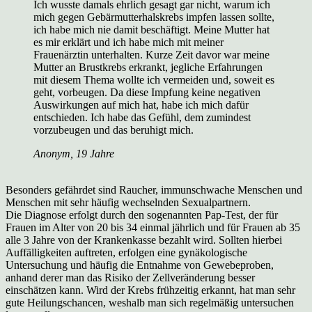
Ich wusste damals ehrlich gesagt gar nicht, warum ich
mich gegen Gebärmutterhalskrebs impfen lassen sollte,
ich habe mich nie damit beschäftigt. Meine Mutter hat
es mir erklärt und ich habe mich mit meiner
Frauenärztin unterhalten. Kurze Zeit davor war meine
Mutter an Brustkrebs erkrankt, jegliche Erfahrungen
mit diesem Thema wollte ich vermeiden und, soweit es
geht, vorbeugen. Da diese Impfung keine negativen
Auswirkungen auf mich hat, habe ich mich dafür
entschieden. Ich habe das Gefühl, dem zumindest
vorzubeugen und das beruhigt mich.
Anonym, 19 Jahre
Besonders gefährdet sind Raucher, immunschwache Menschen und
Menschen mit sehr häufig wechselnden Sexualpartnern.
Die Diagnose erfolgt durch den sogenannten Pap-Test, der für
Frauen im Alter von 20 bis 34 einmal jährlich und für Frauen ab 35
alle 3 Jahre von der Krankenkasse bezahlt wird. Sollten hierbei
Auffälligkeiten auftreten, erfolgen eine gynäkologische
Untersuchung und häufig die Entnahme von Gewebeproben,
anhand derer man das Risiko der Zellveränderung besser
einschätzen kann. Wird der Krebs frühzeitig erkannt, hat man sehr
gute Heilungschancen, weshalb man sich regelmäßig untersuchen