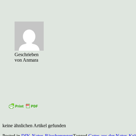
Geschrieben
von Anmara
keine ähnlichen Artikel gefunden
Posted in
DIY
,
Natur
,
Räucherungen
Tagged
Gutes aus der Natur
,
Krä