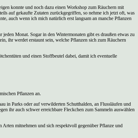
nsteigen konnte und noch dazu einen Workshop zum Räuchern mit
ls auf gekaufte Zutaten zurückgegriffen, so nehme ich jetzt oft, was
nnte, auch wenn ich mich natürlich erst langsam an manche Pflanzen
n für jeden Monat. Sogar in den Wintermonaten gibt es draußen etwas zu
, ihr werdet erstaunt sein, welche Pflanzen sich zum Räuchern
tchentüten und einen Stoffbeutel dabei, damit ich eventuelle
imischen Pflanzen an.
hau in Parks oder auf verwilderten Schutthalden, an Flussläufen und
wegen ihr auch schwer erreichbare Fleckchen zum Sammeln auswählen
ten Arten mitnehmen und sich respektvoll gegenüber Pflanze und