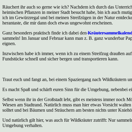
Räuchert ihr auch so gerne wie ich? Nachdem ich durch das Unterric
heimischen Pflanzen in meiner Stadt besucht habe, bin ich auch mutig
ich im Gewürzregal und bei meinen Streifzügen in der Natur entdecke
herantaste, die mir dann doch etwas ungewohnt erscheinen.
Ganz besonders praktisch finde ich dabei den
Kräutersammelkalende
sammeln! Im Januar und Februar kann man z. B. ganz wunderbar Papp
eignen.
Inzwischen habe ich immer, wenn ich zu einem Streifzug draußen aufbr
Fundstücke schnell und sicher bergen und transportieren kann.
Traut euch und fangt an, bei einem Spaziergang nach Wildkräutern 
Es macht Spaß und schärft euren Sinn für die Umgebung, nebenbei eig
Selbst wenn ihr in der Großstadt lebt, gibt es meistens immer noch Mö
Wiesen am Stadtrand. Natürlich muss man hier etwas Vorsicht walte
solltet und bei Bäumen und Sträuchern am besten nichts unter Kniehö
Und natürlich gilt hier, was auch für Wildkräuter zutrifft: Nur samm
Umgebung verhalten.