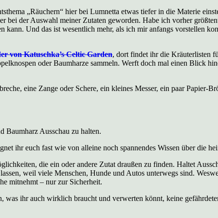
htsthema „Räuchern“ hier bei Lumnetta etwas tiefer in die Materie ei
er bei der Auswahl meiner Zutaten geworden. Habe ich vorher größtentei
n kann. Und das ist wesentlich mehr, als ich mir anfangs vorstellen ko
r von Katuschka’s Celtic Garden
, dort findet ihr die Kräuterliste
elknospen oder Baumharze sammeln. Werft doch mal einen Blick hinein
eche, eine Zange oder Schere, ein kleines Messer, ein paar Papier-Brö
und Baumharz Ausschau zu halten.
net ihr euch fast wie von alleine noch spannendes Wissen über die he
glichkeiten, die ein oder andere Zutat draußen zu finden. Haltet Aussc
n lassen, weil viele Menschen, Hunde und Autos unterwegs sind. Wes
he mitnehmt – nur zur Sicherheit.
eln, was ihr auch wirklich braucht und verwerten könnt, keine gefährde