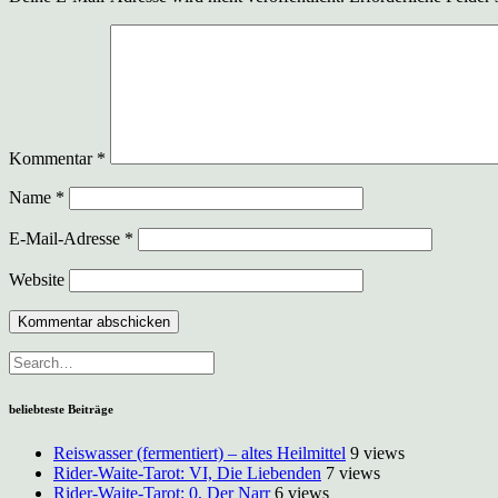
Kommentar
*
Name
*
E-Mail-Adresse
*
Website
beliebteste Beiträge
Reiswasser (fermentiert) – altes Heilmittel
9 views
Rider-Waite-Tarot: VI, Die Liebenden
7 views
Rider-Waite-Tarot: 0, Der Narr
6 views