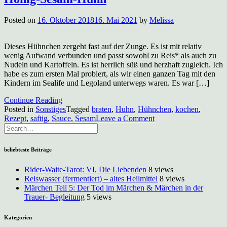
Posted on
16. Oktober 2018
16. Mai 2021
by
Melissa
Dieses Hühnchen zergeht fast auf der Zunge. Es ist mit relativ
wenig Aufwand verbunden und passt sowohl zu Reis* als auch zu
Nudeln und Kartoffeln. Es ist herrlich süß und herzhaft zugleich. Ich
habe es zum ersten Mal probiert, als wir einen ganzen Tag mit den
Kindern im Sealife und Legoland unterwegs waren. Es war […]
Continue Reading
Posted in
Sonstiges
Tagged
braten
,
Huhn
,
Hühnchen
,
kochen
,
on
Rezept
,
saftig
,
Sauce
,
Sesam
Leave a Comment
Honig-
Sesam-
Huhn
beliebteste Beiträge
Rider-Waite-Tarot: VI, Die Liebenden
8 views
Reiswasser (fermentiert) – altes Heilmittel
8 views
Märchen Teil 5: Der Tod im Märchen & Märchen in der
Trauer- Begleitung
5 views
Kategorien