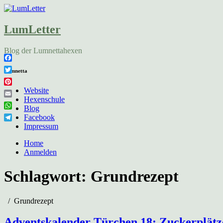
LumLetter
Blog der Lumnettahexen
Facebook
Lumnetta
Twitter
Pinterest
Website
Hexenschule
Email
Blog
WhatsApp
Facebook
Telegram
Impressum
Home
Anmelden
Schlagwort:
Grundrezept
Grundrezept
Adventskalender Türchen 18: Zuckerplät