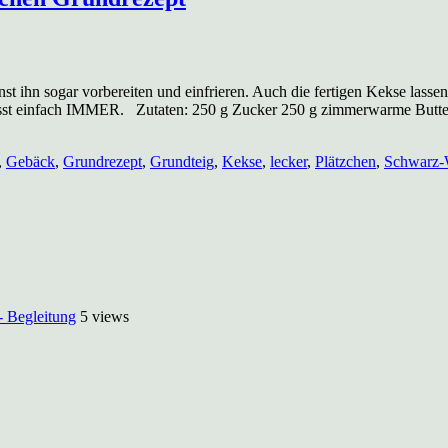
nst ihn sogar vorbereiten und einfrieren. Auch die fertigen Kekse lass
 passt einfach IMMER. Zutaten: 250 g Zucker 250 g zimmerwarme Butte
,
Gebäck
,
Grundrezept
,
Grundteig
,
Kekse
,
lecker
,
Plätzchen
,
Schwarz-
- Begleitung
5 views