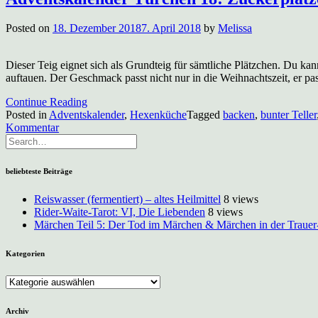
Posted on
18. Dezember 2018
7. April 2018
by
Melissa
Dieser Teig eignet sich als Grundteig für sämtliche Plätzchen. Du kan
auftauen. Der Geschmack passt nicht nur in die Weihnachtszeit, er
Continue Reading
Posted in
Adventskalender
,
Hexenküche
Tagged
backen
,
bunter Teller
zu
Kommentar
Adventskalender
Türchen
18:
beliebteste Beiträge
Zuckerplätzchen
Grundrezept
Reiswasser (fermentiert) – altes Heilmittel
8 views
Rider-Waite-Tarot: VI, Die Liebenden
8 views
Märchen Teil 5: Der Tod im Märchen & Märchen in der Trauer
Kategorien
Kategorien
Archiv