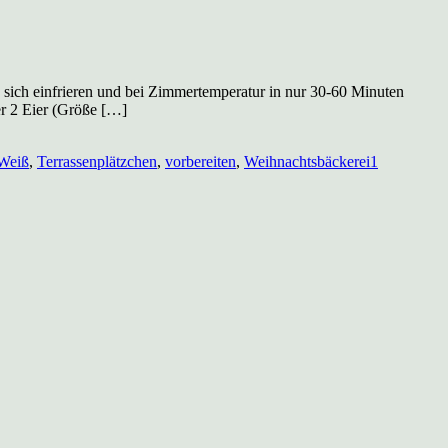
en sich einfrieren und bei Zimmertemperatur in nur 30-60 Minuten
r 2 Eier (Größe […]
Weiß
,
Terrassenplätzchen
,
vorbereiten
,
Weihnachtsbäckerei
1