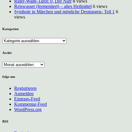
Rider-Waite-Tarot: 0, Der Narr
8 views
Reiswasser (fermentiert) – altes Heilmittel
6 views
Symbole in Märchen und mögliche Deutungen- Teil 1
6
views
Kategorien
Kategorien
Archiv
Archiv
folge uns
Registrieren
Anmelden
Eintrags-Feed
Kommentar-Feed
WordPress.org
RSS