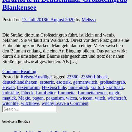
Blankensee
Posted on
13. Juli 2018
6. August 2020
by
Melissa
Die Straße, die zum Großsteingrab führt, ist klein und wenig
befahren. Sie verläuft am Waldrand. Direkt vor dem Platz gibt’s eine
Einbuchtung zum Parken. Man geht dann einige Meter zwischen
den Bäumen entlang, die eine Art Eingang bilden. Das ganze wirkt
durch die umstehenden Bäume sehr geschützt und trotz der nahen
Straße irgendwie abgeschieden. Als […]
Continue Reading
Posted in
Reisen/Ausflüge
Tagged
23560
,
23560 Lübeck
,
deutschlandshexen
,
esoteric
,
esoterik
,
germanwitch
,
großsteingrab
,
Hexen
,
hexenforum
,
Hexenschule
,
hünengrab
,
kraftort
,
kraftplatz
,
kultstätte
,
lübeck
,
LumLetter
,
Lumnetta
,
Lumnettahexen
,
magic
,
magick
,
Magie
,
pagan
,
paganism
,
wicca
,
wiccan
,
witch
,
witchcraft
,
on
witchlife
,
witchlove
,
witchy
Leave a Comment
Kraftorte
in
Deutschland:
beliebteste Beiträge
Großsteingrab
Blankensee