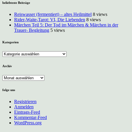
Basaltkegel
beliebteste Beiträge
Parkstein
Reiswasser (fermentiert) – altes Heilmittel
8 views
Rider-Waite-Tarot: VI, Die Liebenden
8 views
Märchen Teil 5: Der Tod im Märchen & Märchen in der
Trauer- Begleitung
5 views
Kategorien
Kategorien
Archiv
Archiv
folge uns
Registrieren
Anmelden
Eintrags-Feed
Kommentar-Feed
WordPress.org