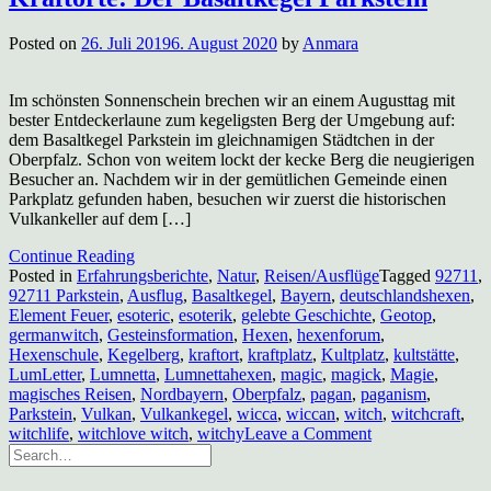
Posted on
26. Juli 2019
6. August 2020
by
Anmara
Im schönsten Sonnenschein brechen wir an einem Augusttag mit
bester Entdeckerlaune zum kegeligsten Berg der Umgebung auf:
dem Basaltkegel Parkstein im gleichnamigen Städtchen in der
Oberpfalz. Schon von weitem lockt der kecke Berg die neugierigen
Besucher an. Nachdem wir in der gemütlichen Gemeinde einen
Parkplatz gefunden haben, besuchen wir zuerst die historischen
Vulkankeller auf dem […]
Continue Reading
Posted in
Erfahrungsberichte
,
Natur
,
Reisen/Ausflüge
Tagged
92711
,
92711 Parkstein
,
Ausflug
,
Basaltkegel
,
Bayern
,
deutschlandshexen
,
Element Feuer
,
esoteric
,
esoterik
,
gelebte Geschichte
,
Geotop
,
germanwitch
,
Gesteinsformation
,
Hexen
,
hexenforum
,
Hexenschule
,
Kegelberg
,
kraftort
,
kraftplatz
,
Kultplatz
,
kultstätte
,
LumLetter
,
Lumnetta
,
Lumnettahexen
,
magic
,
magick
,
Magie
,
magisches Reisen
,
Nordbayern
,
Oberpfalz
,
pagan
,
paganism
,
Parkstein
,
Vulkan
,
Vulkankegel
,
wicca
,
wiccan
,
witch
,
witchcraft
,
on
witchlife
,
witchlove witch
,
witchy
Leave a Comment
Kraftorte:
Der