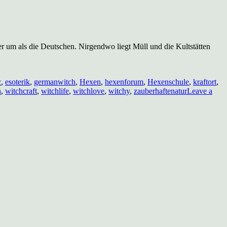
er um als die Deutschen. Nirgendwo liegt Müll und die Kultstätten
c
,
esoterik
,
germanwitch
,
Hexen
,
hexenforum
,
Hexenschule
,
kraftort
,
h
,
witchcraft
,
witchlife
,
witchlove
,
witchy
,
zauberhaftenatur
Leave a