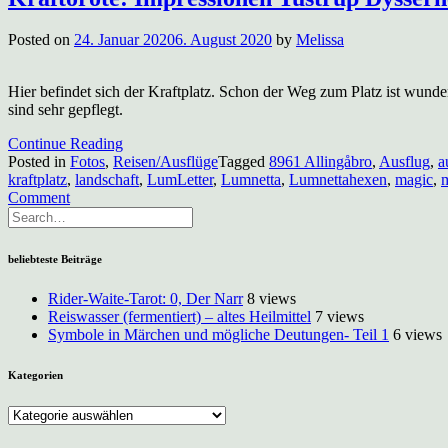
Posted on
24. Januar 2020
6. August 2020
by
Melissa
Hier befindet sich der Kraftplatz. Schon der Weg zum Platz ist wund
sind sehr gepflegt.
Continue Reading
Posted in
Fotos
,
Reisen/Ausflüge
Tagged
8961 Allingåbro
,
Ausflug
,
a
kraftplatz
,
landschaft
,
LumLetter
,
Lumnetta
,
Lumnettahexen
,
magic
,
on
Comment
Kraftorote:
Impressionen
Tustrup
beliebteste Beiträge
Dysserne
Rider-Waite-Tarot: 0, Der Narr
8 views
Reiswasser (fermentiert) – altes Heilmittel
7 views
Symbole in Märchen und mögliche Deutungen- Teil 1
6 views
Kategorien
Kategorien