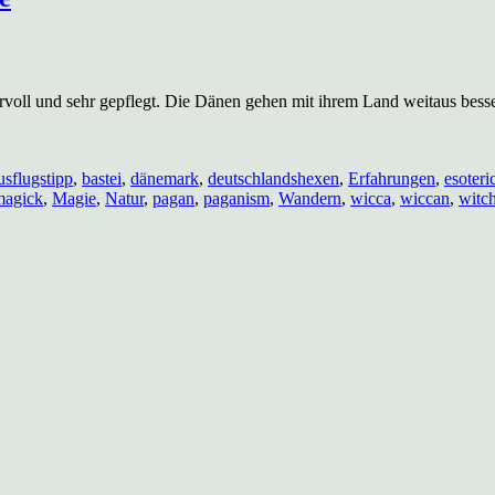
ervoll und sehr gepflegt. Die Dänen gehen mit ihrem Land weitaus bess
usflugstipp
,
bastei
,
dänemark
,
deutschlandshexen
,
Erfahrungen
,
esoteri
magick
,
Magie
,
Natur
,
pagan
,
paganism
,
Wandern
,
wicca
,
wiccan
,
witc