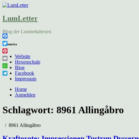
LumLetter
Blog der Lumnettahexen
Facebook
Lumnetta
Twitter
Pinterest
Website
Hexenschule
Email
Blog
WhatsApp
Facebook
Telegram
Impressum
Home
Anmelden
Schlagwort:
8961 Allingåbro
8961 Allingåbro
Kraftorote: Impressionen Tustrup Dyssern