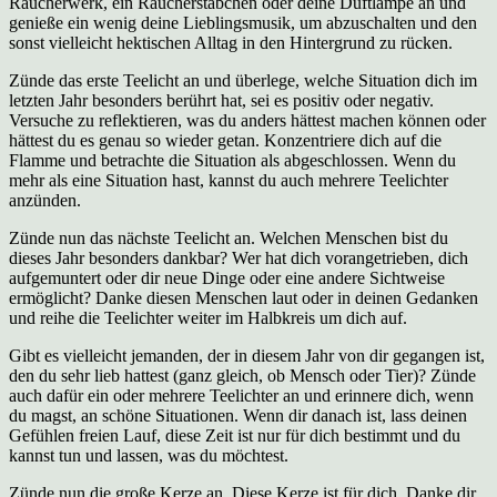
Räucherwerk, ein Räucherstäbchen oder deine Duftlampe an und
genieße ein wenig deine Lieblingsmusik, um abzuschalten und den
sonst vielleicht hektischen Alltag in den Hintergrund zu rücken.
Zünde das erste Teelicht an und überlege, welche Situation dich im
letzten Jahr besonders berührt hat, sei es positiv oder negativ.
Versuche zu reflektieren, was du anders hättest machen können oder
hättest du es genau so wieder getan. Konzentriere dich auf die
Flamme und betrachte die Situation als abgeschlossen. Wenn du
mehr als eine Situation hast, kannst du auch mehrere Teelichter
anzünden.
Zünde nun das nächste Teelicht an. Welchen Menschen bist du
dieses Jahr besonders dankbar? Wer hat dich vorangetrieben, dich
aufgemuntert oder dir neue Dinge oder eine andere Sichtweise
ermöglicht? Danke diesen Menschen laut oder in deinen Gedanken
und reihe die Teelichter weiter im Halbkreis um dich auf.
Gibt es vielleicht jemanden, der in diesem Jahr von dir gegangen ist,
den du sehr lieb hattest (ganz gleich, ob Mensch oder Tier)? Zünde
auch dafür ein oder mehrere Teelichter an und erinnere dich, wenn
du magst, an schöne Situationen. Wenn dir danach ist, lass deinen
Gefühlen freien Lauf, diese Zeit ist nur für dich bestimmt und du
kannst tun und lassen, was du möchtest.
Zünde nun die große Kerze an. Diese Kerze ist für dich. Danke dir