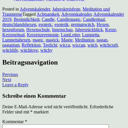
Posted in
Adventskalender
,
Jahreskreisfeste
,
Meditation und
Traumreise
Tagged
Achtsamkeit
,
Adventskalender
,
Adventskalender
2019
,
Besinnlichkeit
,
Candle
,
Candlemagic
,
Candleritual
,
deutschlandshexen
,
esoteric
,
esoterik
,
germanwitch
,
Hexen
,
hexenforum
,
Hexenschule
,
Innenschau
,
Jahresrückblick
,
Kerze
,
Kerzenritual
,
Kerzenzeremonie
,
LumLetter
,
Lumnetta
,
Lumnettahexen
,
magic
,
magick
,
Magie
,
Meditation
,
pagan
,
paganism
,
Reflektion
,
Teelicht
,
wicca
,
wiccan
,
witch
,
witchcraft
,
witchlife
,
witchlove
,
witchy
Beitragsnavigation
Previous
Next
Leave a Reply
Schreibe einen Kommentar
Deine E-Mail-Adresse wird nicht veröffentlicht.
Erforderliche
Felder sind mit
*
markiert
Kommentar
*