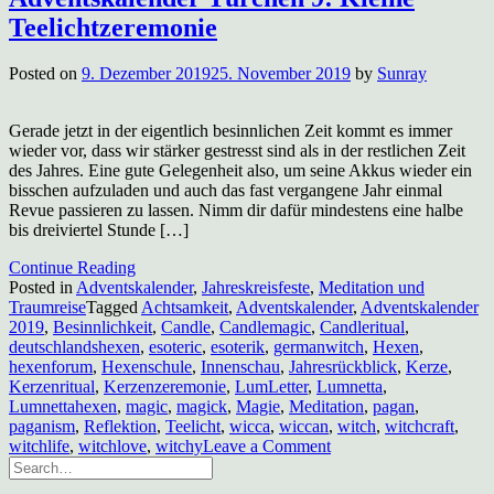
Teelichtzeremonie
Posted on
9. Dezember 2019
25. November 2019
by
Sunray
Gerade jetzt in der eigentlich besinnlichen Zeit kommt es immer
wieder vor, dass wir stärker gestresst sind als in der restlichen Zeit
des Jahres. Eine gute Gelegenheit also, um seine Akkus wieder ein
bisschen aufzuladen und auch das fast vergangene Jahr einmal
Revue passieren zu lassen. Nimm dir dafür mindestens eine halbe
bis dreiviertel Stunde […]
Continue Reading
Posted in
Adventskalender
,
Jahreskreisfeste
,
Meditation und
Traumreise
Tagged
Achtsamkeit
,
Adventskalender
,
Adventskalender
2019
,
Besinnlichkeit
,
Candle
,
Candlemagic
,
Candleritual
,
deutschlandshexen
,
esoteric
,
esoterik
,
germanwitch
,
Hexen
,
hexenforum
,
Hexenschule
,
Innenschau
,
Jahresrückblick
,
Kerze
,
Kerzenritual
,
Kerzenzeremonie
,
LumLetter
,
Lumnetta
,
Lumnettahexen
,
magic
,
magick
,
Magie
,
Meditation
,
pagan
,
paganism
,
Reflektion
,
Teelicht
,
wicca
,
wiccan
,
witch
,
witchcraft
,
on
witchlife
,
witchlove
,
witchy
Leave a Comment
Adventskalender
Türchen