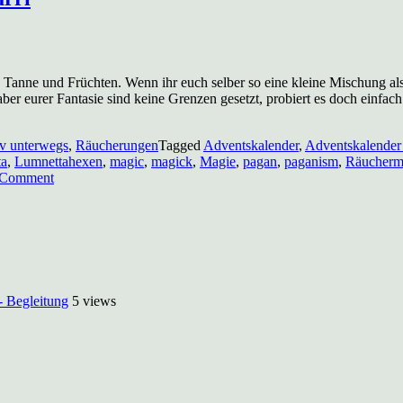
en, Tanne und Früchten. Wenn ihr euch selber so eine kleine Mischung 
 aber eurer Fantasie sind keine Grenzen gesetzt, probiert es doch einfa
iv unterwegs
,
Räucherungen
Tagged
Adventskalender
,
Adventskalender
ta
,
Lumnettahexen
,
magic
,
magick
,
Magie
,
pagan
,
paganism
,
Räucherm
on
 Comment
Adventskalender
Türchen
5:
Winterpotpourri
- Begleitung
5 views