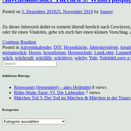
Posted on
5. Dezember 2019
25. November 2019
by
Sunray
Zu dieser Jahreszeit duftet es zumeist überall herrlich nach Gewürz
oder für einen Vitalofen, gebe ich euch hier einen kleinen Vorschlag,
Continue Reading
Posted in
Adventskalender
,
DIY
,
Hexenküche
,
Jahreskreisfeste
,
kreat
germanwitch
,
Hexen
,
hexenforum
,
Hexenschule
,
LumLetter
,
Lumnet
witch
,
witchcraft
,
witchlife
,
witchlove
,
witchy
,
Yule
,
Yuletide
Leave a
beliebteste Beiträge
Reiswasser (fermentiert) – altes Heilmittel
8 views
Rider-Waite-Tarot: VI, Die Liebenden
7 views
Märchen Teil 5: Der Tod im Märchen & Märchen in der Trauer
Kategorien
Kategorien