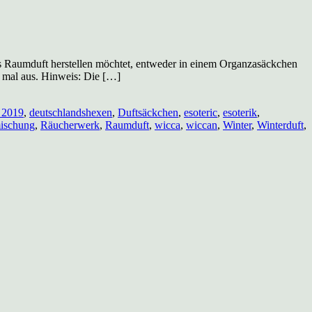
als Raumduft herstellen möchtet, entweder in einem Organzasäckchen
ch mal aus. Hinweis: Die […]
 2019
,
deutschlandshexen
,
Duftsäckchen
,
esoteric
,
esoterik
,
ischung
,
Räucherwerk
,
Raumduft
,
wicca
,
wiccan
,
Winter
,
Winterduft
,