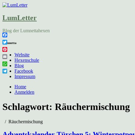
LumLetter
Blog der Lumnettahexen
Facebook
Lumnetta
Twitter
Pinterest
Website
Hexenschule
Email
Blog
WhatsApp
Facebook
Telegram
Impressum
Home
Anmelden
Schlagwort:
Räuchermischung
Räuchermischung
Adventskalender Türchen 5: Winterpotpo