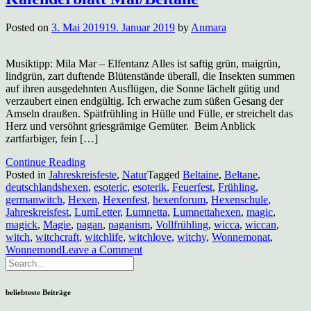
Posted on
3. Mai 2019
19. Januar 2019
by
Anmara
Musiktipp: Mila Mar – Elfentanz Alles ist saftig grün, maigrün,
lindgrün, zart duftende Blütenstände überall, die Insekten summen
auf ihren ausgedehnten Ausflügen, die Sonne lächelt gütig und
verzaubert einen endgültig. Ich erwache zum süßen Gesang der
Amseln draußen. Spätfrühling in Hülle und Fülle, er streichelt das
Herz und versöhnt griesgrämige Gemüter. Beim Anblick
zartfarbiger, fein […]
Continue Reading
Posted in
Jahreskreisfeste
,
Natur
Tagged
Beltaine
,
Beltane
,
deutschlandshexen
,
esoteric
,
esoterik
,
Feuerfest
,
Frühling
,
germanwitch
,
Hexen
,
Hexenfest
,
hexenforum
,
Hexenschule
,
Jahreskreisfest
,
LumLetter
,
Lumnetta
,
Lumnettahexen
,
magic
,
magick
,
Magie
,
pagan
,
paganism
,
Vollfrühling
,
wicca
,
wiccan
,
witch
,
witchcraft
,
witchlife
,
witchlove
,
witchy
,
Wonnemonat
,
on
Wonnemond
Leave a Comment
Kalenderblatt
Mai/Beltane
beliebteste Beiträge