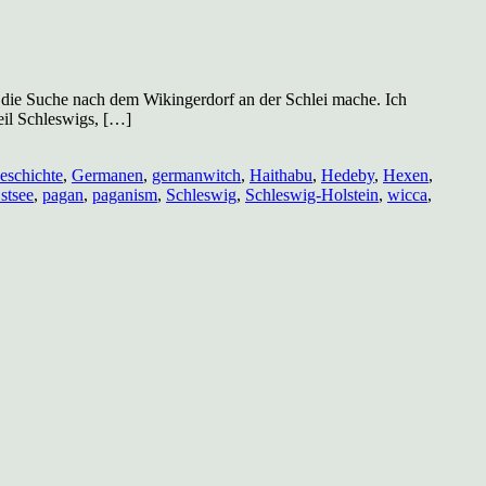
f die Suche nach dem Wikingerdorf an der Schlei mache. Ich
eil Schleswigs, […]
eschichte
,
Germanen
,
germanwitch
,
Haithabu
,
Hedeby
,
Hexen
,
stsee
,
pagan
,
paganism
,
Schleswig
,
Schleswig-Holstein
,
wicca
,