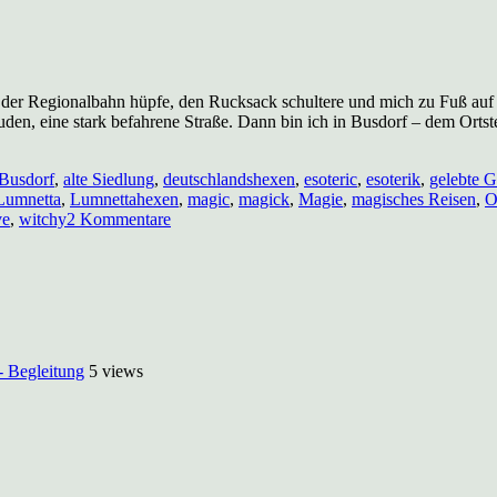
 aus der Regionalbahn hüpfe, den Rucksack schultere und mich zu Fuß au
den, eine stark befahrene Straße. Dann bin ich in Busdorf – dem Ortst
Busdorf
,
alte Siedlung
,
deutschlandshexen
,
esoteric
,
esoterik
,
gelebte G
Lumnetta
,
Lumnettahexen
,
magic
,
magick
,
Magie
,
magisches Reisen
,
O
zu
ve
,
witchy
2 Kommentare
Kraftorte:
Wikingersiedlung
Haithabu
- Begleitung
5 views