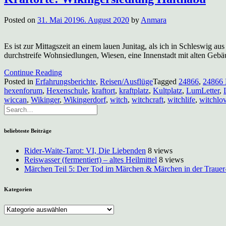
Posted on
31. Mai 2019
6. August 2020
by
Anmara
Es ist zur Mittagszeit an einem lauen Junitag, als ich in Schleswig
durchstreife Wohnsiedlungen, Wiesen, eine Innenstadt mit alten Gebäu
Continue Reading
Posted in
Erfahrungsberichte
,
Reisen/Ausflüge
Tagged
24866
,
24866 
hexenforum
,
Hexenschule
,
kraftort
,
kraftplatz
,
Kultplatz
,
LumLetter
,
wiccan
,
Wikinger
,
Wikingerdorf
,
witch
,
witchcraft
,
witchlife
,
witchlo
beliebteste Beiträge
Rider-Waite-Tarot: VI, Die Liebenden
8 views
Reiswasser (fermentiert) – altes Heilmittel
8 views
Märchen Teil 5: Der Tod im Märchen & Märchen in der Trauer
Kategorien
Kategorien