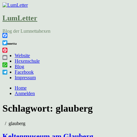
LumLetter
Blog der Lumnettahexen
Facebook
Lumnetta
Twitter
Pinterest
Website
Hexenschule
Email
Blog
WhatsApp
Facebook
Telegram
Impressum
Home
Anmelden
Schlagwort:
glauberg
glauberg
Keltenmuseum am Glauberg