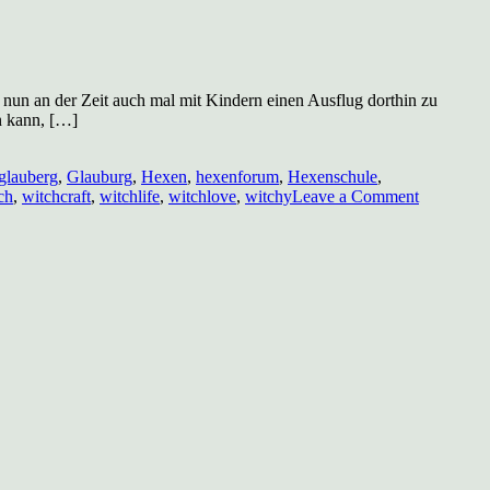
s nun an der Zeit auch mal mit Kindern einen Ausflug dorthin zu
n kann, […]
glauberg
,
Glauburg
,
Hexen
,
hexenforum
,
Hexenschule
,
on
ch
,
witchcraft
,
witchlife
,
witchlove
,
witchy
Leave a Comment
Keltenmu
am
Glauberg