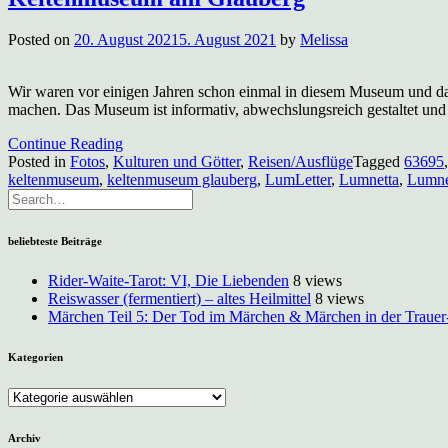
Posted on
20. August 2021
5. August 2021
by
Melissa
Wir waren vor einigen Jahren schon einmal in diesem Museum und da un
machen. Das Museum ist informativ, abwechslungsreich gestaltet und
Continue Reading
Posted in
Fotos
,
Kulturen und Götter
,
Reisen/Ausflüge
Tagged
63695
keltenmuseum
,
keltenmuseum glauberg
,
LumLetter
,
Lumnetta
,
Lumne
beliebteste Beiträge
Rider-Waite-Tarot: VI, Die Liebenden
8 views
Reiswasser (fermentiert) – altes Heilmittel
8 views
Märchen Teil 5: Der Tod im Märchen & Märchen in der Trauer
Kategorien
Kategorien
Archiv