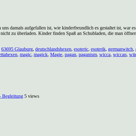
s damals aufgefallen ist, wie kinderfreundlich es gestaltet ist, war e
 nicht zu überladen. Kinder finden Spaß an Schubladen, die man öffne
,
63695 Glauburg
,
deutschlandshexen
,
esoteric
,
esoterik
,
germanwitch
,
ttahexen
,
magic
,
magick
,
Magie
,
pagan
,
paganism
,
wicca
,
wiccan
,
wit
- Begleitung
5 views