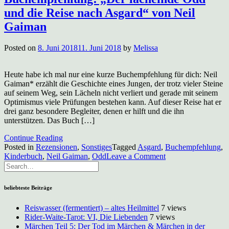
und die Reise nach Asgard“ von Neil
Gaiman
Posted on
8. Juni 2018
11. Juni 2018
by
Melissa
Heute habe ich mal nur eine kurze Buchempfehlung für dich: Neil
Gaiman* erzählt die Geschichte eines Jungen, der trotz vieler Steine
auf seinem Weg, sein Lächeln nicht verliert und gerade mit seinem
Optimismus viele Prüfungen bestehen kann. Auf dieser Reise hat er
drei ganz besondere Begleiter, denen er hilft und die ihn
unterstützen. Das Buch […]
Continue Reading
Posted in
Rezensionen
,
Sonstiges
Tagged
Asgard
,
Buchempfehlung
,
on
Kinderbuch
,
Neil Gaiman
,
Odd
Leave a Comment
Buchempfehlung:
„Der
lächelnde
beliebteste Beiträge
Odd
und
Reiswasser (fermentiert) – altes Heilmittel
7 views
die
Rider-Waite-Tarot: VI, Die Liebenden
7 views
Reise
Märchen Teil 5: Der Tod im Märchen & Märchen in der