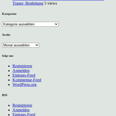
nach
Trauer- Begleitung
5 views
Asgard“
von
Neil
Kategorien
Gaiman
Kategorien
Archiv
Archiv
folge uns
Registrieren
Anmelden
Eintrags-Feed
Kommentar-Feed
WordPress.org
RSS
Registrieren
Anmelden
Eintrags-Feed