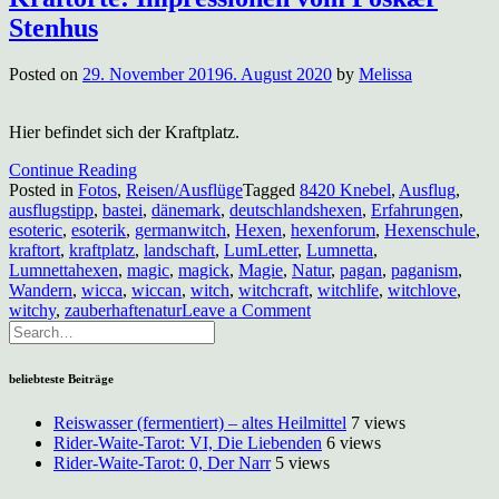
Stenhus
Posted on
29. November 2019
6. August 2020
by
Melissa
Hier befindet sich der Kraftplatz.
Continue Reading
Posted in
Fotos
,
Reisen/Ausflüge
Tagged
8420 Knebel
,
Ausflug
,
ausflugstipp
,
bastei
,
dänemark
,
deutschlandshexen
,
Erfahrungen
,
esoteric
,
esoterik
,
germanwitch
,
Hexen
,
hexenforum
,
Hexenschule
,
kraftort
,
kraftplatz
,
landschaft
,
LumLetter
,
Lumnetta
,
Lumnettahexen
,
magic
,
magick
,
Magie
,
Natur
,
pagan
,
paganism
,
Wandern
,
wicca
,
wiccan
,
witch
,
witchcraft
,
witchlife
,
witchlove
,
on
witchy
,
zauberhaftenatur
Leave a Comment
Kraftorte:
Impressionen
vom
beliebteste Beiträge
Poskær
Stenhus
Reiswasser (fermentiert) – altes Heilmittel
7 views
Rider-Waite-Tarot: VI, Die Liebenden
6 views
Rider-Waite-Tarot: 0, Der Narr
5 views