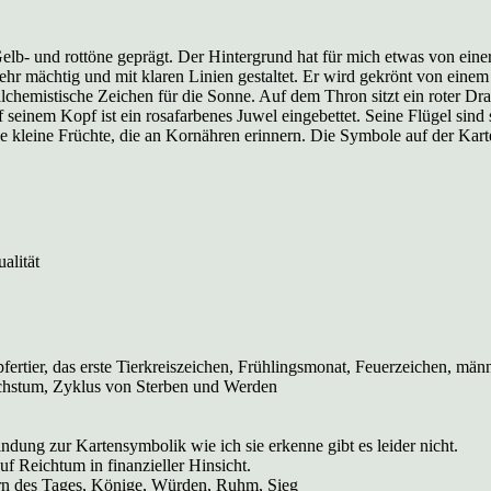
elb- und rottöne geprägt. Der Hintergrund hat für mich etwas von eine
sehr mächtig und mit klaren Linien gestaltet. Er wird gekrönt von ein
hemistische Zeichen für die Sonne. Auf dem Thron sitzt ein roter Drac
 seinem Kopf ist ein rosafarbenes Juwel eingebettet. Seine Flügel sind 
e kleine Früchte, die an Kornähren erinnern. Die Symbole auf der Kart
alität
rtier, das erste Tierkreiszeichen, Frühlingsmonat, Feuerzeichen, männ
achstum, Zyklus von Sterben und Werden
ndung zur Kartensymbolik wie ich sie erkenne gibt es leider nicht.
uf Reichtum in finanzieller Hinsicht.
irn des Tages, Könige, Würden, Ruhm, Sieg