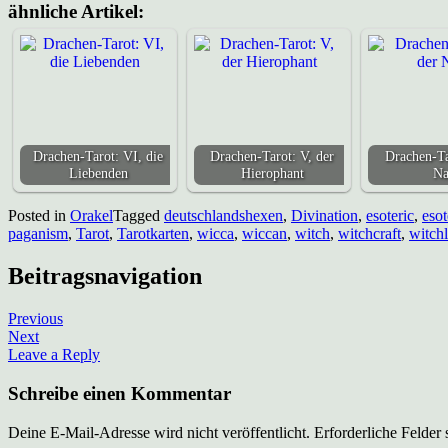
ähnliche Artikel:
Drachen-Tarot: VI, die
Drachen-Tarot: V, der
Drachen-Ta
Liebenden
Hierophant
Na
Posted in
Orakel
Tagged
deutschlandshexen
,
Divination
,
esoteric
,
esot
paganism
,
Tarot
,
Tarotkarten
,
wicca
,
wiccan
,
witch
,
witchcraft
,
witchl
Beitragsnavigation
Previous
Next
Leave a Reply
Schreibe einen Kommentar
Deine E-Mail-Adresse wird nicht veröffentlicht.
Erforderliche Felder 