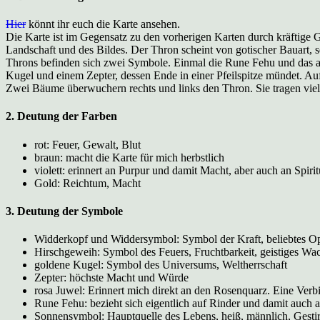
Hier
könnt ihr euch die Karte ansehen.
Die Karte ist im Gegensatz zu den vorherigen Karten durch kräftige G
Landschaft und des Bildes. Der Thron scheint von gotischer Bauart, 
Throns befinden sich zwei Symbole. Einmal die Rune Fehu und das alc
Kugel und einem Zepter, dessen Ende in einer Pfeilspitze mündet. Auf
Zwei Bäume überwuchern rechts und links den Thron. Sie tragen viel
2. Deutung der Farben
rot: Feuer, Gewalt, Blut
braun: macht die Karte für mich herbstlich
violett: erinnert an Purpur und damit Macht, aber auch an Spiritu
Gold: Reichtum, Macht
3. Deutung der Symbole
Widderkopf und Widdersymbol: Symbol der Kraft, beliebtes Opfe
Hirschgeweih: Symbol des Feuers, Fruchtbarkeit, geistiges W
goldene Kugel: Symbol des Universums, Weltherrschaft
Zepter: höchste Macht und Würde
rosa Juwel: Erinnert mich direkt an den Rosenquarz. Eine Verbi
Rune Fehu: bezieht sich eigentlich auf Rinder und damit auch a
Sonnensymbol: Hauptquelle des Lebens, heiß, männlich, Gest