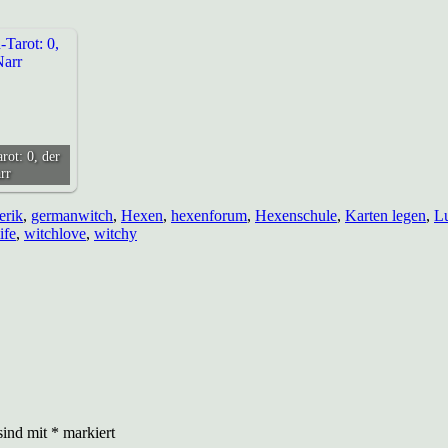
rot: 0, der
rr
erik
,
germanwitch
,
Hexen
,
hexenforum
,
Hexenschule
,
Karten legen
,
L
ife
,
witchlove
,
witchy
sind mit
*
markiert