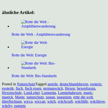
ähnliche Artikel:
Rette die Welt - Amphibienwanderung
Rette die Welt: Energie
Rette die Welt: Bio-Standards
Posted in
Naturschutz
Tagged
angeln
,
deutschlandshexen
,
esoteric
,
esoterik
,
fisch
,
fisch essen
,
germanwitch
,
Hexen
,
hexenforum
,
Hexenschule
,
LumLetter
,
Lumnetta
,
Lumnettahexen
,
magic
,
magick
,
Magie
,
naturschutz
,
pagan
,
paganism
,
rette die welt
,
überfischung
,
wicca
,
wiccan
,
witch
,
witchcraft
,
witchlife
,
witchlove
,
witchy
,
zugnetz