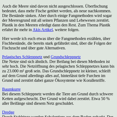
Auch die Meere sind davon nicht ausgeschlossen. Überfischung
bedeutet, dass mehr Fische getötet werden, als neue nachkommen.
Die Bestände sinken. Aber durch einige Fangmethoden wird sogar
der Meeresgrund mit all seinen Pflanzen und Lebewesen zerstört.
Plastik in den Meeren erledigt dann den Rest. Zum Thema Plastik
erfahrt ihr mehr in
Akis Artikel
, weitere folgen.
Hier werde ich euch etwas über die Fangmethoden erzählen, über
Fischbestände, die bereits stark gefährdet sind, über die Folgen der
Fischzucht und über gute Alternativen.
Pelagisches Schleppnetz
und
Grundschleppnetz
Die Netze sind sich ähnlich. Der Beifang bei diesen Methoden ist
sehr hoch. Die Netzöffnung des pelagischen Schleppnetzes kann bis
zu 23.000 m² groß sein. Das Grundschleppnetz ist kleiner, schleift
auf dem Grund allerdings alles auf, hinterlässt tiefe Furchen im
Grund und zerstört dabei ganze Ökosysteme wie Korallenriffe.
Baumkurre
Bei diesem Schleppnetz werden die Tiere am Grund durch schwere
Ketten aufgescheucht. Der Grund wird dabei zerstört. Etwa 50 %
aller Beifänge sind diesem Netz geschuldet.
Dredge
Durch Stahlringe werden Schalentiere aus dem Boden geharkt. Der