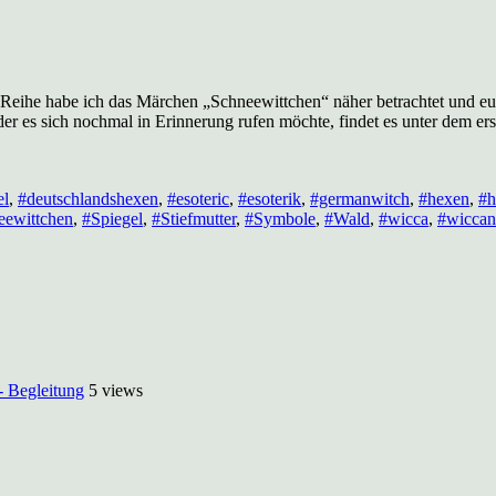
l- Reihe habe ich das Märchen „Schneewittchen“ näher betrachtet und
r es sich nochmal in Erinnerung rufen möchte, findet es unter dem e
el
,
#deutschlandshexen
,
#esoteric
,
#esoterik
,
#germanwitch
,
#hexen
,
#h
eewittchen
,
#Spiegel
,
#Stiefmutter
,
#Symbole
,
#Wald
,
#wicca
,
#wiccan
- Begleitung
5 views