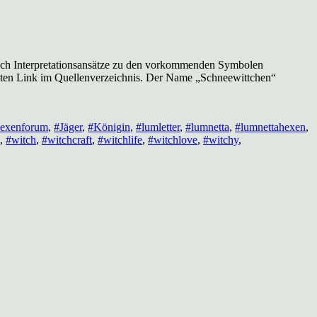
 euch Interpretationsansätze zu den vorkommenden Symbolen
rsten Link im Quellenverzeichnis. Der Name „Schneewittchen“
exenforum
,
#Jäger
,
#Königin
,
#lumletter
,
#lumnetta
,
#lumnettahexen
,
,
#witch
,
#witchcraft
,
#witchlife
,
#witchlove
,
#witchy
,