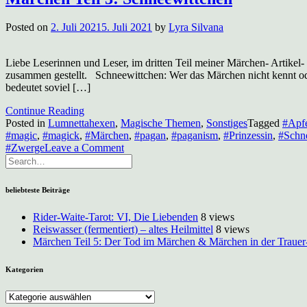
Posted on
2. Juli 2021
5. Juli 2021
by
Lyra Silvana
Liebe Leserinnen und Leser, im dritten Teil meiner Märchen- Artike
zusammen gestellt. Schneewittchen: Wer das Märchen nicht kennt ode
bedeutet soviel […]
Continue Reading
Posted in
Lumnettahexen
,
Magische Themen
,
Sonstiges
Tagged
#Apf
#magic
,
#magick
,
#Märchen
,
#pagan
,
#paganism
,
#Prinzessin
,
#Schn
on
#Zwerge
Leave a Comment
Märchen
Teil
3:
beliebteste Beiträge
Schneewittchen
Rider-Waite-Tarot: VI, Die Liebenden
8 views
Reiswasser (fermentiert) – altes Heilmittel
8 views
Märchen Teil 5: Der Tod im Märchen & Märchen in der Trauer
Kategorien
Kategorien