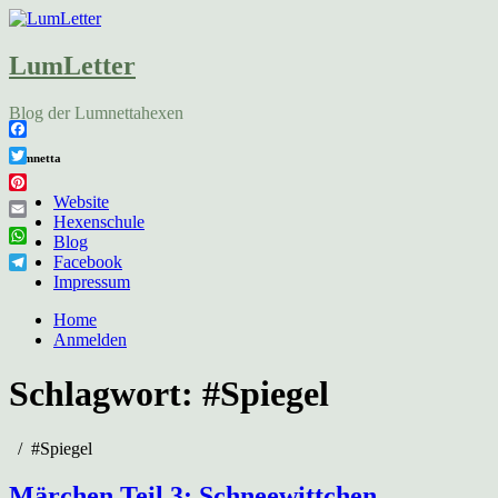
LumLetter
Blog der Lumnettahexen
Facebook
Lumnetta
Twitter
Pinterest
Website
Hexenschule
Email
Blog
WhatsApp
Facebook
Telegram
Impressum
Home
Anmelden
Schlagwort:
#Spiegel
#Spiegel
Märchen Teil 3: Schneewittchen