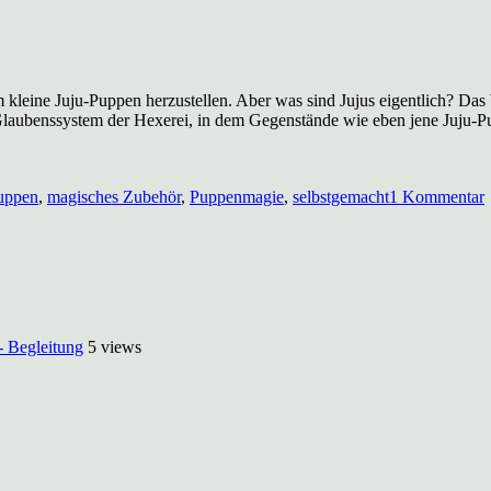
 kleine Juju-Puppen herzustellen. Aber was sind Jujus eigentlich? Das
les Glaubenssystem der Hexerei, in dem Gegenstände wie eben jene Juju
uppen
,
magisches Zubehör
,
Puppenmagie
,
selbstgemacht
1 Kommentar
J
- Begleitung
5 views