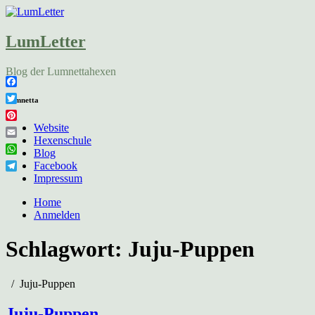
LumLetter
Blog der Lumnettahexen
Facebook
Lumnetta
Twitter
Pinterest
Website
Hexenschule
Email
Blog
WhatsApp
Facebook
Telegram
Impressum
Home
Anmelden
Schlagwort:
Juju-Puppen
Juju-Puppen
Juju-Puppen