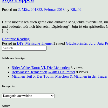
Posted on
2. März 2018
22. Februar 2018
by
Rika92
Heute möchte ich euch gerne eine einfache Möglichkeit vorstellen, um
und bedeutet wörtlich übersetzt „Spielzeug“. Juju ist ein spirituel
[…]
Continue Reading
Posted in
DIY
,
Magische Themen
Tagged
Glücksbringer
,
Juju
,
Juju-P
beliebteste Beiträge
Rider-Waite-Tarot: VI, Die Liebenden
8 views
Reiswasser (fermentiert) – altes Heilmittel
8 views
Märchen Teil 5: Der Tod im Märchen & Märchen in der Trauer
Kategorien
Kategorien
Archiv