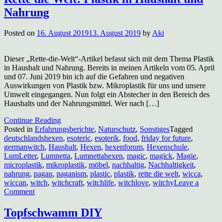
Nahrung
Posted on
16. August 2019
13. August 2019
by
Aki
Dieser „Rette-die-Welt“-Artikel befasst sich mit dem Thema Plastik
in Haushalt und Nahrung. Bereits in meinen Artikeln vom 05. April
und 07. Juni 2019 bin ich auf die Gefahren und negativen
Auswirkungen von Plastik bzw. Mikroplastik für uns und unsere
Umwelt eingegangen. Nun folgt ein Abstecher in den Bereich des
Haushalts und der Nahrungsmittel. Wer nach […]
Continue Reading
Posted in
Erfahrungsberichte
,
Naturschutz
,
Sonstiges
Tagged
deutschlandshexen
,
esoteric
,
esoterik
,
food
,
friday for future
,
germanwitch
,
Haushalt
,
Hexen
,
hexenforum
,
Hexenschule
,
LumLetter
,
Lumnetta
,
Lumnettahexen
,
magic
,
magick
,
Magie
,
microplastik
,
mikroplastik
,
möbel
,
nachhaltig
,
Nachhaltigkeit
,
nahrung
,
pagan
,
paganism
,
plastic
,
plastik
,
rette die welt
,
wicca
,
wiccan
,
witch
,
witchcraft
,
witchlife
,
witchlove
,
witchy
Leave a
on
Comment
Rette
die
Topfschwamm DIY
Welt: