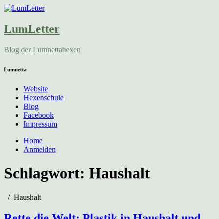
LumLetter
Blog der Lumnettahexen
Lumnetta
Website
Hexenschule
Blog
Facebook
Impressum
Home
Anmelden
Schlagwort:
Haushalt
Haushalt
Rette die Welt: Plastik in Haushalt und