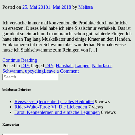
Plastik
Posted on
25. Mai 2018
1. Mai 2018
by
Melissa
in
Haushalt
und
Ich versuche immer mal konventionelle Produkte durch natürliche
Nahrung
zu ersetzen. Dieses Mal habe ich eine Sisalschnur verhäkelt. Das ist
gar nicht so einfach und man braucht schon gut trainierte Finger. Ich
hatte einen Tag lang Muskelkater und einige Krater an den Händen.
Funktionieren tut der Schwamm aber wunderbar. Normalerweise
nutze ich Stahlschwämme zum Reinigen von […]
Continue Reading
Posted in
DIY
Tagged
DIY
,
Haushalt
,
Lappen
,
Naturfaser
,
on
Schwamm
,
upcycling
Leave a Comment
Topfschwamm
DIY
beliebteste Beiträge
Reiswasser (fermentiert) – altes Heilmittel
9 views
Rider-Waite-Tarot: VI, Die Liebenden
7 views
Tarot: Kennenlernen und einfache Legungen
6 views
Kategorien