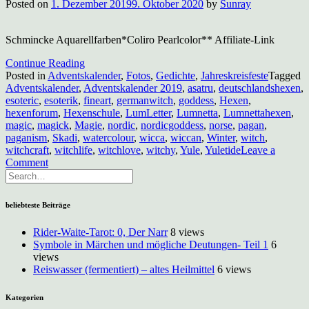
Posted on
1. Dezember 2019
9. Oktober 2020
by
Sunray
Schmincke Aquarellfarben*Coliro Pearlcolor** Affiliate-Link
Continue Reading
Posted in
Adventskalender
,
Fotos
,
Gedichte
,
Jahreskreisfeste
Tagged
Adventskalender
,
Adventskalender 2019
,
asatru
,
deutschlandshexen
,
esoteric
,
esoterik
,
fineart
,
germanwitch
,
goddess
,
Hexen
,
hexenforum
,
Hexenschule
,
LumLetter
,
Lumnetta
,
Lumnettahexen
,
magic
,
magick
,
Magie
,
nordic
,
nordicgoddess
,
norse
,
pagan
,
paganism
,
Skadi
,
watercolour
,
wicca
,
wiccan
,
Winter
,
witch
,
witchcraft
,
witchlife
,
witchlove
,
witchy
,
Yule
,
Yuletide
Leave a
on
Comment
Adventskalender
Türchen
1:
beliebteste Beiträge
Skadi’s
Breath
Rider-Waite-Tarot: 0, Der Narr
8 views
Symbole in Märchen und mögliche Deutungen- Teil 1
6
views
Reiswasser (fermentiert) – altes Heilmittel
6 views
Kategorien