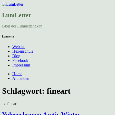
LumLetter
Blog der Lumnettahexen
Lumnetta
Website
Hexenschule
Blog
Facebook
Impressum
Home
Anmelden
Schlagwort:
fineart
fineart
Yuleverlosung: Arctic Winter