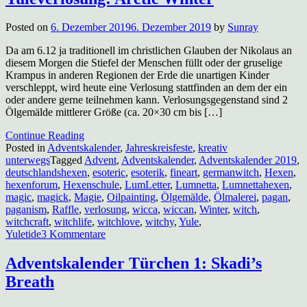
Posted on
6. Dezember 2019
6. Dezember 2019
by
Sunray
Da am 6.12 ja traditionell im christlichen Glauben der Nikolaus an
diesem Morgen die Stiefel der Menschen füllt oder der gruselige
Krampus in anderen Regionen der Erde die unartigen Kinder
verschleppt, wird heute eine Verlosung stattfinden an dem der ein
oder andere gerne teilnehmen kann. Verlosungsgegenstand sind 2
Ölgemälde mittlerer Größe (ca. 20×30 cm bis […]
Continue Reading
Posted in
Adventskalender
,
Jahreskreisfeste
,
kreativ
unterwegs
Tagged
Advent
,
Adventskalender
,
Adventskalender 2019
,
deutschlandshexen
,
esoteric
,
esoterik
,
fineart
,
germanwitch
,
Hexen
,
hexenforum
,
Hexenschule
,
LumLetter
,
Lumnetta
,
Lumnettahexen
,
magic
,
magick
,
Magie
,
Oilpainting
,
Ölgemälde
,
Ölmalerei
,
pagan
,
paganism
,
Raffle
,
verlosung
,
wicca
,
wiccan
,
Winter
,
witch
,
witchcraft
,
witchlife
,
witchlove
,
witchy
,
Yule
,
zu
Yuletide
3 Kommentare
Yuleverlosung:
Arctic
Adventskalender Türchen 1: Skadi’s
Winter
Breath