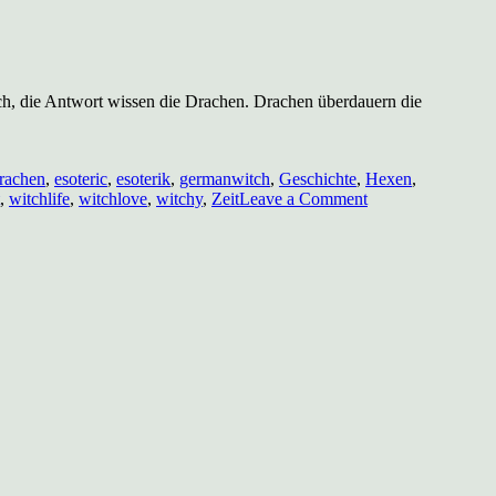
uch, die Antwort wissen die Drachen. Drachen überdauern die
rachen
,
esoteric
,
esoterik
,
germanwitch
,
Geschichte
,
Hexen
,
on
,
witchlife
,
witchlove
,
witchy
,
Zeit
Leave a Comment
Adventskalender
Türchen
17:
Der
Drache
und
das
Lied
der
Zeit