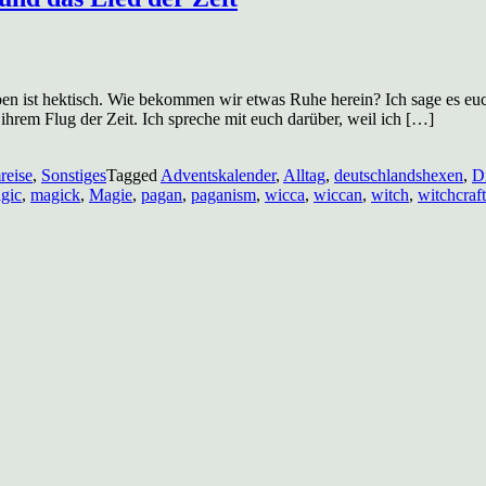
Leben ist hektisch. Wie bekommen wir etwas Ruhe herein? Ich sage es e
ihrem Flug der Zeit. Ich spreche mit euch darüber, weil ich […]
reise
,
Sonstiges
Tagged
Adventskalender
,
Alltag
,
deutschlandshexen
,
D
gic
,
magick
,
Magie
,
pagan
,
paganism
,
wicca
,
wiccan
,
witch
,
witchcraft