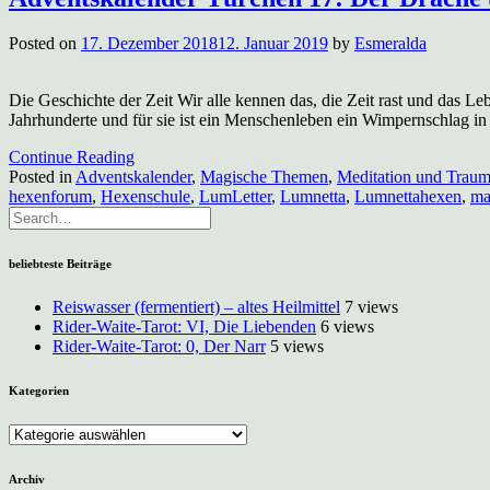
Posted on
17. Dezember 2018
12. Januar 2019
by
Esmeralda
Die Geschichte der Zeit Wir alle kennen das, die Zeit rast und das 
Jahrhunderte und für sie ist ein Menschenleben ein Wimpernschlag in 
Continue Reading
Posted in
Adventskalender
,
Magische Themen
,
Meditation und Traum
hexenforum
,
Hexenschule
,
LumLetter
,
Lumnetta
,
Lumnettahexen
,
ma
beliebteste Beiträge
Reiswasser (fermentiert) – altes Heilmittel
7 views
Rider-Waite-Tarot: VI, Die Liebenden
6 views
Rider-Waite-Tarot: 0, Der Narr
5 views
Kategorien
Kategorien
Archiv