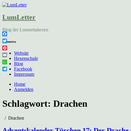
LumLetter
Blog der Lumnettahexen
Facebook
Lumnetta
Twitter
Pinterest
Website
Hexenschule
Email
Blog
WhatsApp
Facebook
Telegram
Impressum
Home
Anmelden
Schlagwort:
Drachen
Drachen
Adventskalender Türchen 17: Der Drache u