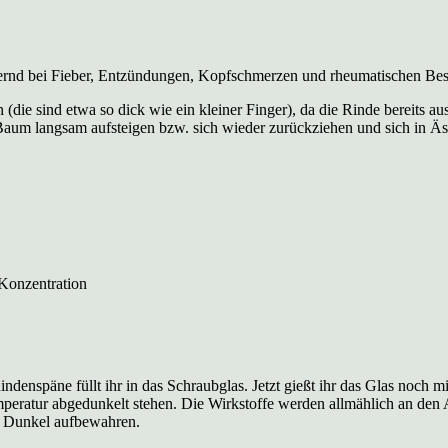
lindernd bei Fieber, Entzündungen, Kopfschmerzen und rheumatischen B
die sind etwa so dick wie ein kleiner Finger), da die Rinde bereits a
 Baum langsam aufsteigen bzw. sich wieder zurückziehen und sich in 
 Konzentration
enspäne füllt ihr in das Schraubglas. Jetzt gießt ihr das Glas noch mi
mperatur abgedunkelt stehen. Die Wirkstoffe
werden allmählich an den A
e. Dunkel aufbewahren.