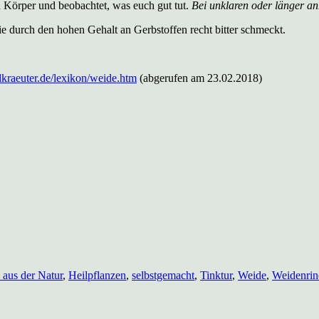
en Körper und beobachtet, was euch gut tut.
Bei unklaren oder länger a
e durch den hohen Gehalt an Gerbstoffen recht bitter schmeckt.
ilkraeuter.de/lexikon/weide.htm
(abgerufen am 23.02.2018)
 aus der Natur
,
Heilpflanzen
,
selbstgemacht
,
Tinktur
,
Weide
,
Weidenrin