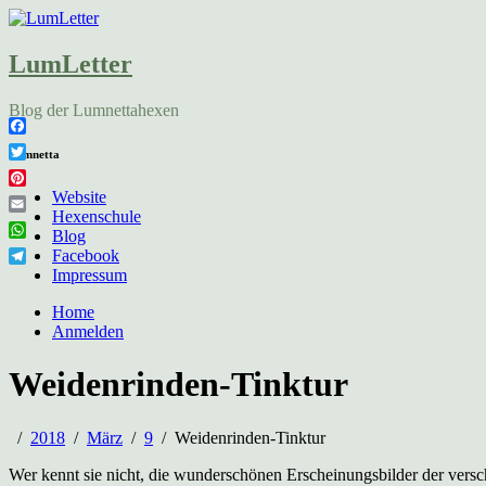
LumLetter
Blog der Lumnettahexen
Facebook
Lumnetta
Twitter
Pinterest
Website
Hexenschule
Email
Blog
WhatsApp
Facebook
Telegram
Impressum
Home
Anmelden
Weidenrinden-Tinktur
2018
März
9
Weidenrinden-Tinktur
Wer kennt sie nicht, die wunderschönen Erscheinungsbilder der vers