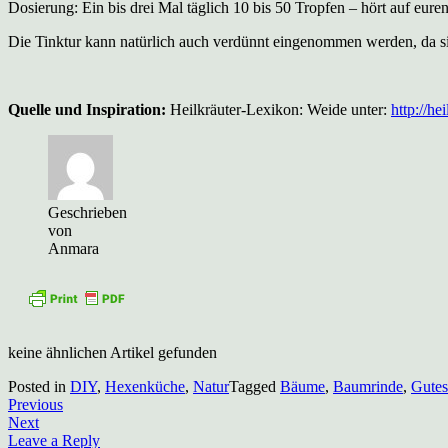
Dosierung: Ein bis drei Mal täglich 10 bis 50 Tropfen – hört auf eur
Die Tinktur kann natürlich auch verdünnt eingenommen werden, da si
Quelle und Inspiration:
Heilkräuter-Lexikon: Weide unter:
http://he
Geschrieben
von
Anmara
keine ähnlichen Artikel gefunden
Posted in
DIY
,
Hexenküche
,
Natur
Tagged
Bäume
,
Baumrinde
,
Gutes
Beitragsnavigation
Previous
Next
Leave a Reply