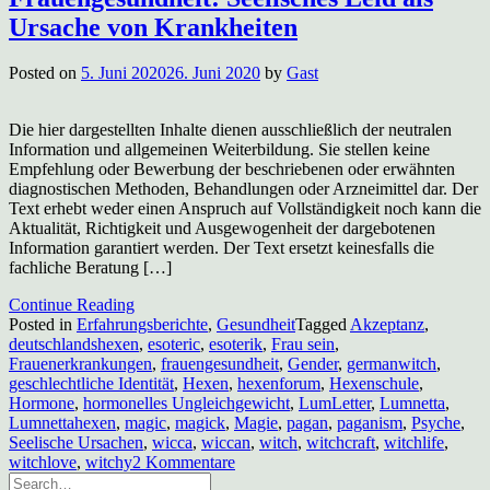
Ursache von Krankheiten
Posted on
5. Juni 2020
26. Juni 2020
by
Gast
Die hier dargestellten Inhalte dienen ausschließlich der neutralen
Information und allgemeinen Weiterbildung. Sie stellen keine
Empfehlung oder Bewerbung der beschriebenen oder erwähnten
diagnostischen Methoden, Behandlungen oder Arzneimittel dar. Der
Text erhebt weder einen Anspruch auf Vollständigkeit noch kann die
Aktualität, Richtigkeit und Ausgewogenheit der dargebotenen
Information garantiert werden. Der Text ersetzt keinesfalls die
fachliche Beratung […]
Continue Reading
Posted in
Erfahrungsberichte
,
Gesundheit
Tagged
Akzeptanz
,
deutschlandshexen
,
esoteric
,
esoterik
,
Frau sein
,
Frauenerkrankungen
,
frauengesundheit
,
Gender
,
germanwitch
,
geschlechtliche Identität
,
Hexen
,
hexenforum
,
Hexenschule
,
Hormone
,
hormonelles Ungleichgewicht
,
LumLetter
,
Lumnetta
,
Lumnettahexen
,
magic
,
magick
,
Magie
,
pagan
,
paganism
,
Psyche
,
Seelische Ursachen
,
wicca
,
wiccan
,
witch
,
witchcraft
,
witchlife
,
zu
witchlove
,
witchy
2 Kommentare
Frauengesundheit: