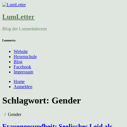
LumLetter
Blog der Lumnettahexen
Lumnetta
Website
Hexenschule
Blog
Facebook
Impressum
Home
Anmelden
Schlagwort:
Gender
Gender
Frauengesundheit: Seelisches Leid als