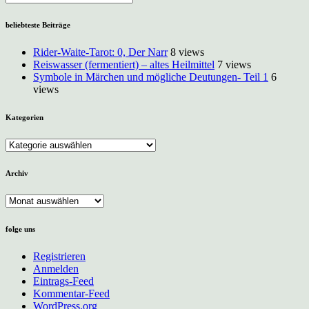
Seelisches
Leid
beliebteste Beiträge
als
Ursache
Rider-Waite-Tarot: 0, Der Narr
8 views
von
Reiswasser (fermentiert) – altes Heilmittel
7 views
Krankheiten
Symbole in Märchen und mögliche Deutungen- Teil 1
6
views
Kategorien
Kategorien
Archiv
Archiv
folge uns
Registrieren
Anmelden
Eintrags-Feed
Kommentar-Feed
WordPress.org