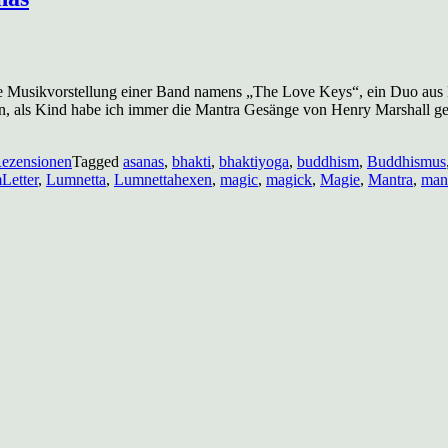
 eine Musikvorstellung einer Band namens „The Love Keys“, ein Duo au
en, als Kind habe ich immer die Mantra Gesänge von Henry Marshall ge
ezensionen
Tagged
asanas
,
bhakti
,
bhaktiyoga
,
buddhism
,
Buddhismus
Letter
,
Lumnetta
,
Lumnettahexen
,
magic
,
magick
,
Magie
,
Mantra
,
man
he
e