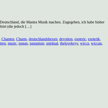
s Deutschland, die Mantra Musik machen. Zugegeben, ich habe bisher
hört (die jedoch […]
,
Chanten
,
Chants
,
deutschlandshexen
,
devotion
,
esoteric
,
esoterik
,
tren
,
music
,
pagan
,
paganism
,
spiritual
,
thelovekeys
,
wicca
,
wiccan
,