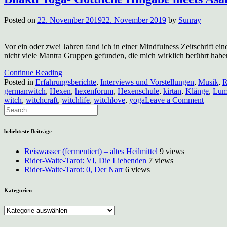
Posted on
22. November 2019
22. November 2019
by
Sunray
Vor ein oder zwei Jahren fand ich in einer Mindfulness Zeitschrift
nicht viele Mantra Gruppen gefunden, die mich wirklich berührt hab
Continue Reading
Posted in
Erfahrungsberichte
,
Interviews und Vorstellungen
,
Musik
,
R
germanwitch
,
Hexen
,
hexenforum
,
Hexenschule
,
kirtan
,
Klänge
,
Lum
on
witch
,
witchcraft
,
witchlife
,
witchlove
,
yoga
Leave a Comment
Bhakti
Yoga-
Göttlic
beliebteste Beiträge
Hingab
meets
Reiswasser (fermentiert) – altes Heilmittel
9 views
Asanas
Rider-Waite-Tarot: VI, Die Liebenden
7 views
Rider-Waite-Tarot: 0, Der Narr
6 views
Kategorien
Kategorien