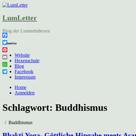
LumLetter
Blog der Lumnettahexen
Facebook
Lumnetta
Twitter
Pinterest
Website
Hexenschule
Email
Blog
WhatsApp
Facebook
Telegram
Impressum
Home
Anmelden
Schlagwort:
Buddhismus
Buddhismus
Bhakti Yoga- Göttliche Hingabe meets Asa