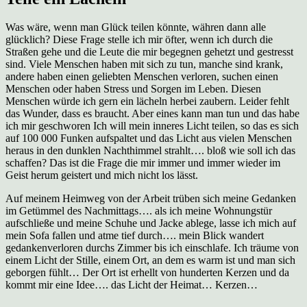
Was wäre, wenn man Glück teilen könnte, währen dann alle
glücklich? Diese Frage stelle ich mir öfter, wenn ich durch die
Straßen gehe und die Leute die mir begegnen gehetzt und gestresst
sind. Viele Menschen haben mit sich zu tun, manche sind krank,
andere haben einen geliebten Menschen verloren, suchen einen
Menschen oder haben Stress und Sorgen im Leben. Diesen
Menschen würde ich gern ein lächeln herbei zaubern. Leider fehlt
das Wunder, dass es braucht. Aber eines kann man tun und das habe
ich mir geschworen Ich will mein inneres Licht teilen, so das es sich
auf 100 000 Funken aufspaltet und das Licht aus vielen Menschen
heraus in den dunklen Nachthimmel strahlt…. bloß wie soll ich das
schaffen? Das ist die Frage die mir immer und immer wieder im
Geist herum geistert und mich nicht los lässt.
Auf meinem Heimweg von der Arbeit trüben sich meine Gedanken
im Getümmel des Nachmittags…. als ich meine Wohnungstür
aufschließe und meine Schuhe und Jacke ablege, lasse ich mich auf
mein Sofa fallen und atme tief durch…. mein Blick wandert
gedankenverloren durchs Zimmer bis ich einschlafe. Ich träume von
einem Licht der Stille, einem Ort, an dem es warm ist und man sich
geborgen fühlt… Der Ort ist erhellt von hunderten Kerzen und da
kommt mir eine Idee…. das Licht der Heimat… Kerzen…