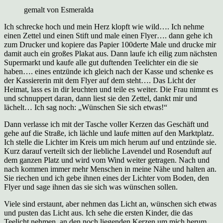
gemalt von Esmeralda
Ich schrecke hoch und mein Herz klopft wie wild…. Ich nehme
einen Zettel und einen Stift und male einen Flyer…. dann gehe ich
zum Drucker und kopiere das Papier 100derte Male und drucke mir
damit auch ein großes Plakat aus. Dann laufe ich eilig zum nächsten
Supermarkt und kaufe alle gut duftenden Teelichter ein die sie
haben…. eines entzünde ich gleich nach der Kasse und schenke es
der Kassiererin mit dem Flyer auf dem steht…. Das Licht der
Heimat, lass es in dir leuchten und teile es weiter. Die Frau nimmt es
und schnuppert daran, dann liest sie den Zettel, dankt mir und
lächelt… Ich sag noch: „Wünschen Sie sich etwas!“
Dann verlasse ich mit der Tasche voller Kerzen das Geschäft und
gehe auf die Straße, ich lächle und laufe mitten auf den Marktplatz.
Ich stelle die Lichter im Kreis um mich herum auf und entzünde sie.
Kurz darauf verteilt sich der liebliche Lavendel und Rosenduft auf
dem ganzen Platz und wird vom Wind weiter getragen. Nach und
nach kommen immer mehr Menschen in meine Nähe und halten an.
Sie riechen und ich gebe ihnen eines der Lichter vom Boden, den
Flyer und sage ihnen das sie sich was wünschen sollen.
Viele sind erstaunt, aber nehmen das Licht an, wünschen sich etwas
und pusten das Licht aus. Ich sehe die ersten Kinder, die das
Teelicht nehmen, an den noch liegenden Kerzen um mich herum