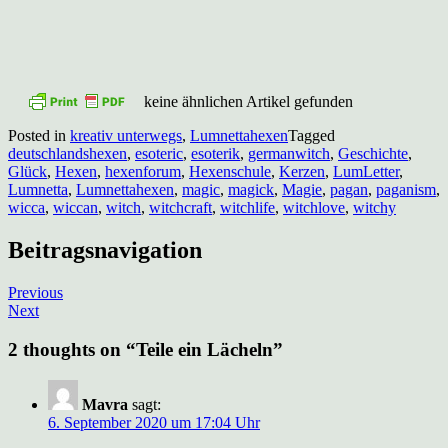
keine ähnlichen Artikel gefunden
Posted in
kreativ unterwegs
,
Lumnettahexen
Tagged
deutschlandshexen
,
esoteric
,
esoterik
,
germanwitch
,
Geschichte
,
Glück
,
Hexen
,
hexenforum
,
Hexenschule
,
Kerzen
,
LumLetter
,
Lumnetta
,
Lumnettahexen
,
magic
,
magick
,
Magie
,
pagan
,
paganism
,
wicca
,
wiccan
,
witch
,
witchcraft
,
witchlife
,
witchlove
,
witchy
Beitragsnavigation
Previous
Next
2 thoughts on “
Teile ein Lächeln
”
Mavra
sagt:
6. September 2020 um 17:04 Uhr